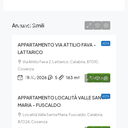
Annunci Simili
€14.394
APPARTAMENTO VIA ATTILIO FAVA –
ASTA
LATTARICO
Via Attilio Fava 2, Lattarico, Calabria, 87010,
Cosenza
€63.375
19/11/2026
5
163
m²
Dettagli
APPARTAMENTO LOCALITÀ VALLE SANTA
ASTA
MARIA – FUSCALDO
Località Valle Santa Maria, Fuscaldo, Calabria,
87024, Cosenza