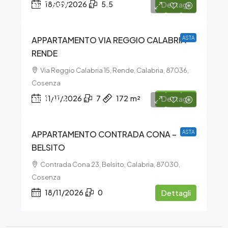
€70.549
18/09/2026
5.5
Dettagli
APPARTAMENTO VIA REGGIO CALABRIA –
ASTA
RENDE
Via Reggio Calabria 15, Rende, Calabria, 87036,
Cosenza
€56.376
11/11/2026
7
172
m²
Dettagli
APPARTAMENTO CONTRADA CONA –
ASTA
BELSITO
Contrada Cona 23, Belsito, Calabria, 87030,
Cosenza
18/11/2026
0
Dettagli