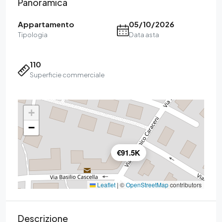
Panoramica
Appartamento
05/10/2026
Tipologia
Data asta
110
Superficie commerciale
+
−
€91.5K
Leaflet
|
©
OpenStreetMap
contributors
Descrizione