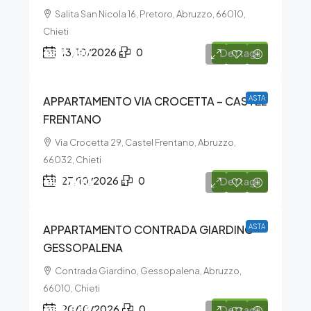
Salita San Nicola 16, Pretoro, Abruzzo, 66010,
Chieti
€57.750
13/10/2026
0
Dettagli
APPARTAMENTO VIA CROCETTA – CASTEL
ASTA
FRENTANO
Via Crocetta 29, Castel Frentano, Abruzzo,
66032, Chieti
€27.000
27/10/2026
0
Dettagli
APPARTAMENTO CONTRADA GIARDINO –
ASTA
GESSOPALENA
Contrada Giardino, Gessopalena, Abruzzo,
66010, Chieti
€53.367
20/10/2026
0
Dettagli