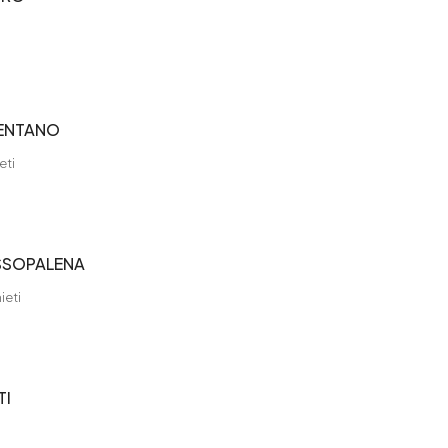
RENTANO
eti
SSOPALENA
ieti
TI