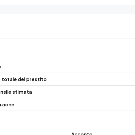
o
totale del prestito
nsile stimata
azione
Acconto