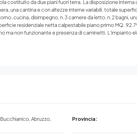
ola costituito da due piani fuori terra. La disposizione intern
ra, una cantina e con altezze interne variabili. totale superfi
orno, cucina, disimpegno, n.3 camere da letto, n.2 bagni, una
uperficie residenziale netta calpestabile piano primo MQ. 92.79
ma non funzionante e presenza di caminetti. L’impianto ele
 Bucchianico, Abruzzo,
Provincia: