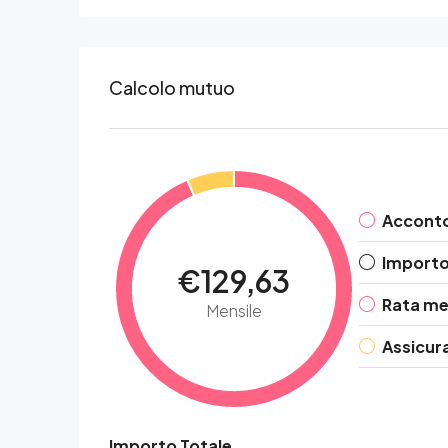
Calcolo mutuo
Accont
Importo 
€129,63
Rata me
Mensile
Assicur
Importo Totale