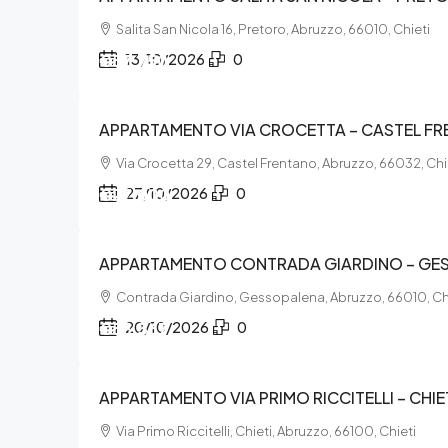
Salita San Nicola 16, Pretoro, Abruzzo, 66010, Chieti
€57.750
13/10/2026
0
APPARTAMENTO VIA CROCETTA – CASTEL F
Via Crocetta 29, Castel Frentano, Abruzzo, 66032, Chi
€27.000
27/10/2026
0
APPARTAMENTO CONTRADA GIARDINO – GE
Contrada Giardino, Gessopalena, Abruzzo, 66010, Ch
€53.367
20/10/2026
0
APPARTAMENTO VIA PRIMO RICCITELLI – CHIE
Via Primo Riccitelli, Chieti, Abruzzo, 66100, Chieti