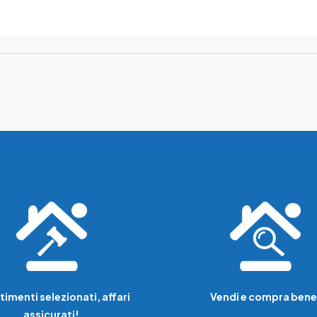
timenti selezionati, affari
Vendi e compra bene
assicurati!