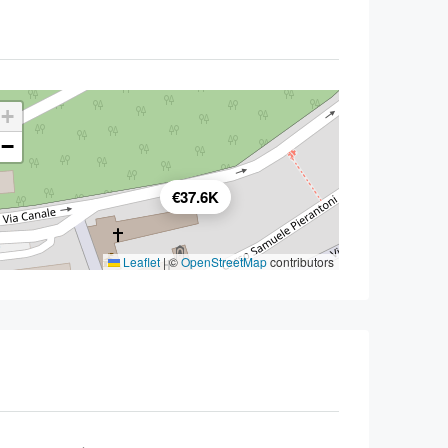
+
−
€37.6K
Leaflet
|
©
OpenStreetMap
contributors