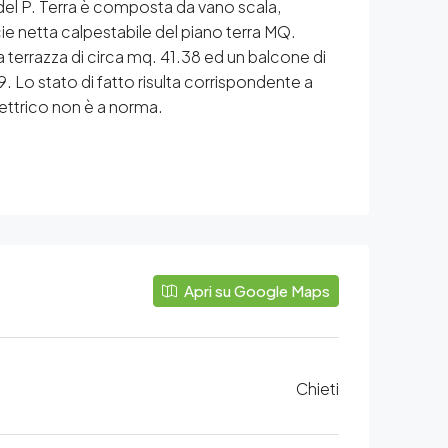
a del P. Terra è composta da vano scala,
cie netta calpestabile del piano terra MQ.
 terrazza di circa mq. 41.38 ed un balcone di
. Lo stato di fatto risulta corrispondente a
ttrico non è a norma.
Apri su Google Maps
Chieti