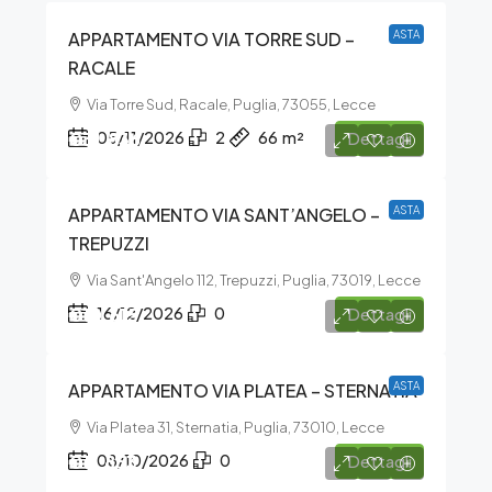
APPARTAMENTO VIA TORRE SUD –
ASTA
RACALE
Via Torre Sud, Racale, Puglia, 73055, Lecce
€31.836
05/11/2026
2
66
m²
Dettagli
APPARTAMENTO VIA SANT’ANGELO –
ASTA
TREPUZZI
Via Sant'Angelo 112, Trepuzzi, Puglia, 73019, Lecce
€10.615
16/12/2026
0
Dettagli
APPARTAMENTO VIA PLATEA – STERNATIA
ASTA
Via Platea 31, Sternatia, Puglia, 73010, Lecce
€11.853
08/10/2026
0
Dettagli