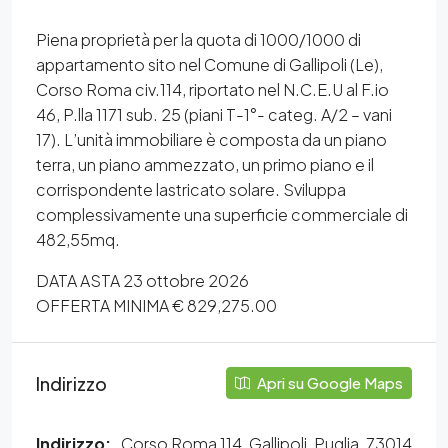
Piena proprietà per la quota di 1000/1000 di
appartamento sito nel Comune di Gallipoli (Le),
Corso Roma civ.114, riportato nel N.C.E.U al F.io
46, P.lla 1171 sub. 25 (piani T-1°- categ. A/2 – vani
17). L’unità immobiliare è composta da un piano
terra, un piano ammezzato, un primo piano e il
corrispondente lastricato solare. Sviluppa
complessivamente una superficie commerciale di
482,55mq.
DATA ASTA 23 ottobre 2026
OFFERTA MINIMA € 829,275.00
Indirizzo
Apri su Google Maps
Indirizzo:
Corso Roma 114, Gallipoli, Puglia, 73014