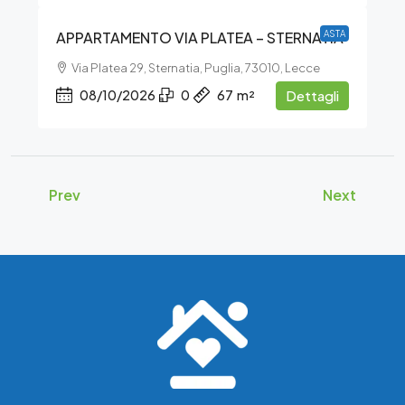
APPARTAMENTO VIA PLATEA – STERNATIA
ASTA
Via Platea 29, Sternatia, Puglia, 73010, Lecce
08/10/2026
0
67
m²
Dettagli
Prev
Next