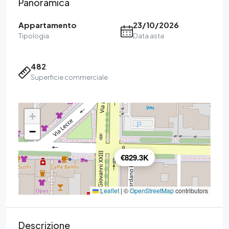
Panoramica
Appartamento
23/10/2026
Tipologia
Data asta
482
Superficie commerciale
+
−
€829.3K
Leaflet
|
©
OpenStreetMap
contributors
Descrizione