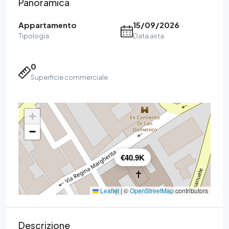
Panoramica
Appartamento
15/09/2026
Tipologia
Data asta
0
Superficie commerciale
+
−
€40.9K
Leaflet
|
©
OpenStreetMap
contributors
Descrizione