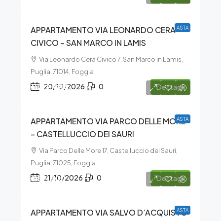
APPARTAMENTO VIA LEONARDO CERA
ASTA
CIVICO – SAN MARCO IN LAMIS
Via Leonardo Cera Civico 7, San Marco in Lamis,
Puglia, 71014, Foggia
€212.884
20/10/2026
0
Dettagli
APPARTAMENTO VIA PARCO DELLE MORE
ASTA
– CASTELLUCCIO DEI SAURI
Via Parco Delle More 17, Castelluccio dei Sauri,
Puglia, 71025, Foggia
€52.500
21/10/2026
0
Dettagli
APPARTAMENTO VIA SALVO D’ACQUISTO
ASTA