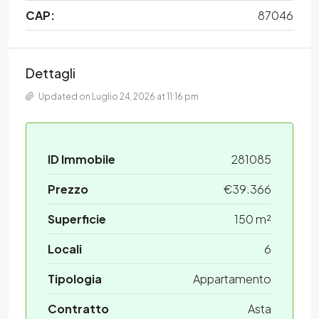
CAP:
87046
Dettagli
Updated on Luglio 24, 2026 at 11:16 pm
ID Immobile
281085
Prezzo
€39.366
Superficie
150 m²
Locali
6
Tipologia
Appartamento
Contratto
Asta