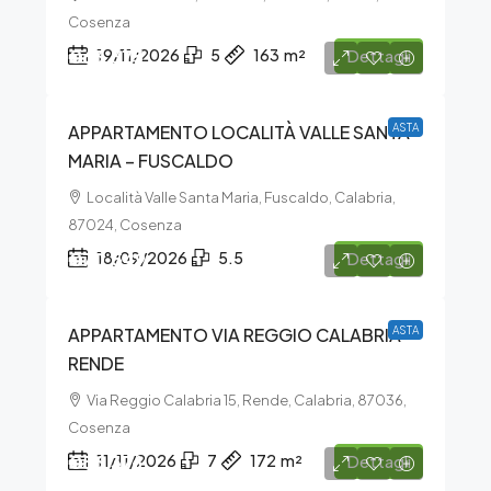
Cosenza
€63.375
19/11/2026
5
163
m²
Dettagli
APPARTAMENTO LOCALITÀ VALLE SANTA
ASTA
MARIA – FUSCALDO
Località Valle Santa Maria, Fuscaldo, Calabria,
87024, Cosenza
€70.549
18/09/2026
5.5
Dettagli
APPARTAMENTO VIA REGGIO CALABRIA –
ASTA
RENDE
Via Reggio Calabria 15, Rende, Calabria, 87036,
Cosenza
€56.376
11/11/2026
7
172
m²
Dettagli