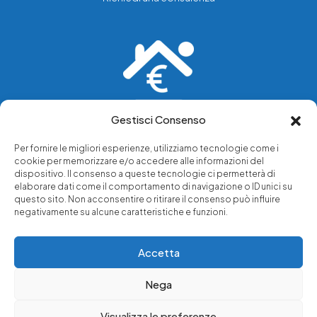
Gestisci Consenso
Vediamo soluzioni dove tu vedi problemi.
Per fornire le migliori esperienze, utilizziamo tecnologie come i
cookie per memorizzare e/o accedere alle informazioni del
Chi siamo
dispositivo. Il consenso a queste tecnologie ci permetterà di
elaborare dati come il comportamento di navigazione o ID unici su
Servizi di tutela legale
questo sito. Non acconsentire o ritirare il consenso può influire
Notizie e approfondimenti
negativamente su alcune caratteristiche e funzioni.
Richiedi una consulenza
Accetta
Nega
© 2025 - Copyright © Luffarelli Aste Immobiliari srl - P.IVA
14571101006 - Tutti i diritti riservati
Visualizza le preferenze