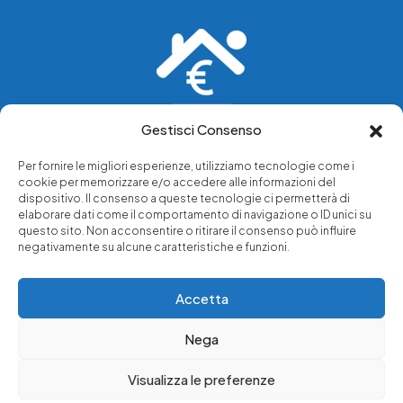
Gestisci Consenso
Vediamo soluzioni dove tu vedi problemi.
Per fornire le migliori esperienze, utilizziamo tecnologie come i
cookie per memorizzare e/o accedere alle informazioni del
Chi siamo
dispositivo. Il consenso a queste tecnologie ci permetterà di
elaborare dati come il comportamento di navigazione o ID unici su
Servizi di tutela legale
questo sito. Non acconsentire o ritirare il consenso può influire
Notizie e approfondimenti
negativamente su alcune caratteristiche e funzioni.
Richiedi una consulenza
Accetta
Nega
© 2025 - Copyright © Luffarelli Aste Immobiliari srl - P.IVA
14571101006 - Tutti i diritti riservati
Visualizza le preferenze