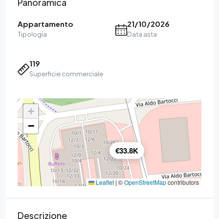
Panoramica
Appartamento
21/10/2026
Tipologia
Data asta
119
Superficie commerciale
+
−
€33.8K
Leaflet
|
©
OpenStreetMap
contributors
Descrizione