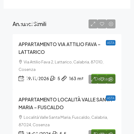
Annunci Simili
€14.394
APPARTAMENTO VIA ATTILIO FAVA –
ASTA
LATTARICO
Via Attilio Fava 2, Lattarico, Calabria, 87010,
Cosenza
€63.375
19/11/2026
5
163
m²
Dettagli
APPARTAMENTO LOCALITÀ VALLE SANTA
ASTA
MARIA – FUSCALDO
Località Valle Santa Maria, Fuscaldo, Calabria,
87024, Cosenza
18/09/2026
5.5
Dettagli