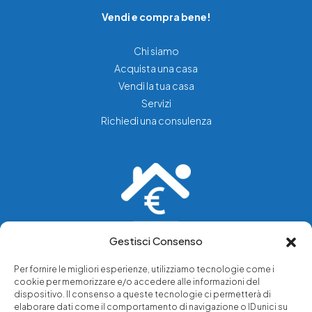
Vendi e compra bene!
Chi siamo
Acquista una casa
Vendi la tua casa
Servizi
Richiedi una consulenza
Gestisci Consenso
Vediamo soluzioni dove tu vedi problemi.
Per fornire le migliori esperienze, utilizziamo tecnologie come i
cookie per memorizzare e/o accedere alle informazioni del
Chi siamo
dispositivo. Il consenso a queste tecnologie ci permetterà di
elaborare dati come il comportamento di navigazione o ID unici su
Servizi di tutela legale