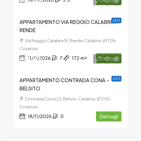
€70.549
APPARTAMENTO VIA REGGIO CALABRIA –
ASTA
RENDE
Via Reggio Calabria 15, Rende, Calabria, 87036,
Cosenza
€56.376
11/11/2026
7
172
m²
Dettagli
APPARTAMENTO CONTRADA CONA –
ASTA
BELSITO
Contrada Cona 23, Belsito, Calabria, 87030,
Cosenza
18/11/2026
0
Dettagli