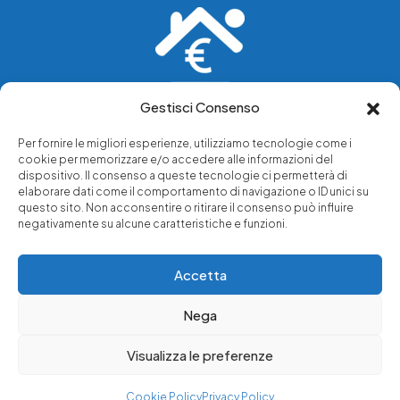
Gestisci Consenso
Vediamo soluzioni dove tu vedi problemi.
Per fornire le migliori esperienze, utilizziamo tecnologie come i
cookie per memorizzare e/o accedere alle informazioni del
Chi siamo
dispositivo. Il consenso a queste tecnologie ci permetterà di
elaborare dati come il comportamento di navigazione o ID unici su
Servizi di tutela legale
questo sito. Non acconsentire o ritirare il consenso può influire
Notizie e approfondimenti
negativamente su alcune caratteristiche e funzioni.
Richiedi una consulenza
Accetta
Nega
© 2025 - Copyright © Luffarelli Aste Immobiliari srl - P.IVA
14571101006 - Tutti i diritti riservati
Visualizza le preferenze
Immobiliare Luffarelli
Cookie Policy
Privacy Policy