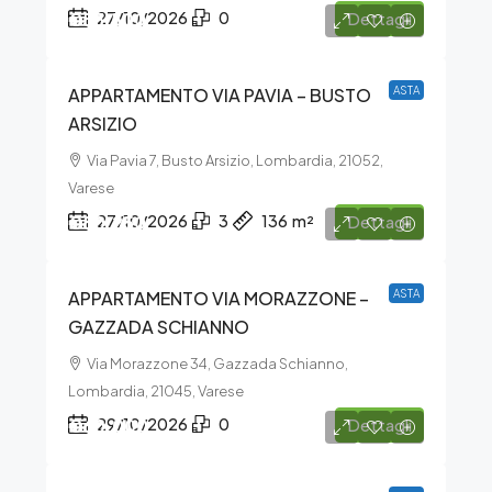
€55.500
27/10/2026
0
Dettagli
APPARTAMENTO VIA PAVIA – BUSTO
ASTA
ARSIZIO
Via Pavia 7, Busto Arsizio, Lombardia, 21052,
Varese
€80.250
27/10/2026
3
136
m²
Dettagli
APPARTAMENTO VIA MORAZZONE –
ASTA
GAZZADA SCHIANNO
Via Morazzone 34, Gazzada Schianno,
Lombardia, 21045, Varese
€60.000
29/10/2026
0
Dettagli