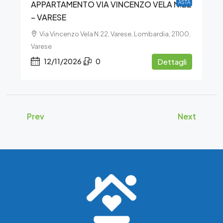
APPARTAMENTO VIA VINCENZO VELA N.22
ASTA
– VARESE
Via Vincenzo Vela N.22, Varese, Lombardia, 21100,
Varese
12/11/2026
0
Dettagli
Prev
Next