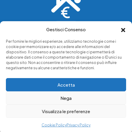
Gestisci Consenso
Vediamo soluzioni dove tu vedi problemi.
Per fornire le migliori esperienze, utilizziamo tecnologie come i
cookie per memorizzare e/o accedere alle informazioni del
Chi siamo
dispositivo. Il consenso a queste tecnologie ci permetterà di
elaborare dati come il comportamento di navigazione o ID unici su
Servizi di tutela legale
questo sito. Non acconsentire o ritirare il consenso può influire
Notizie e approfondimenti
negativamente su alcune caratteristiche e funzioni.
Richiedi una consulenza
Accetta
Nega
© 2025 - Copyright © Luffarelli Aste Immobiliari srl - P.IVA
14571101006 - Tutti i diritti riservati
Visualizza le preferenze
Immobiliare Luffarelli
Cookie Policy
Privacy Policy