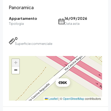
Panoramica
Appartamento
16/09/2026
Tipologia
Data asta
0
Superficie commerciale
+
−
€96K
Leaflet
|
©
OpenStreetMap
contributors