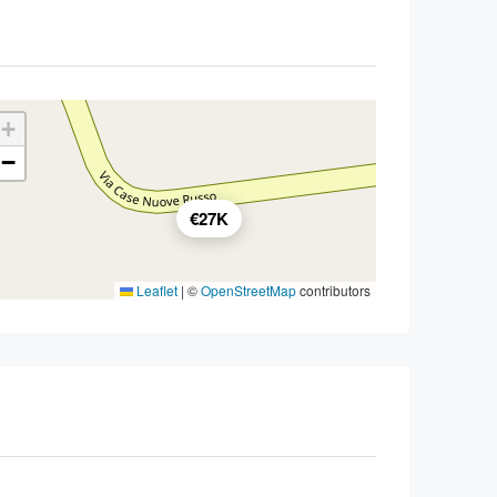
+
−
€27K
Leaflet
|
©
OpenStreetMap
contributors