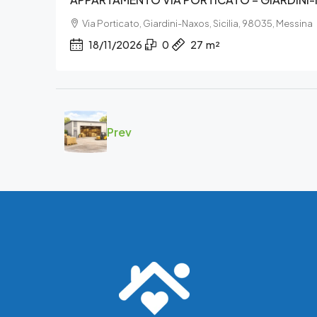
Via Porticato, Giardini-Naxos, Sicilia, 98035, Messina
18/11/2026
0
27
m²
Prev