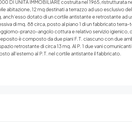
 UNITÀ IMMOBILIARE costruita nel 1965, ristrutturata nel 1
vile abitazione, 12 mq destinati a terrazzo ad uso esclusivo della 
 mq, anch’esso dotato di un cortile antistante e retrostante ad
iva di mq. 88 circa, posto al piano 1 di un fabbricato terra-t
oggiorno-pranzo-angolo cottura e relativo servizio igienico, 
l deposito è composto da due piani F.T. ciascuno con due ambi
azio retrostante di circa 13 mq. Al P. 1 due vani comunicanti ad
to all’esterno al P.T. nel cortile antistante il fabbricato.