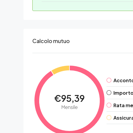
Calcolo mutuo
Accont
Importo 
€95,39
Rata me
Mensile
Assicur