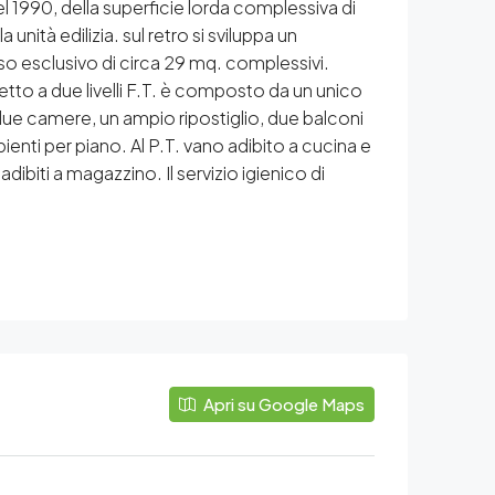
990, della superficie lorda complessiva di
unità edilizia. sul retro si sviluppa un
 uso esclusivo di circa 29 mq. complessivi.
etto a due livelli F.T. è composto da un unico
due camere, un ampio ripostiglio, due balconi
enti per piano. Al P.T. vano adibito a cucina e
ibiti a magazzino. Il servizio igienico di
Apri su Google Maps