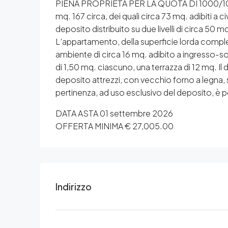
PIENA PROPRIETÀ PER LA QUOTA DI 1000/1000 DI
mq. 167 circa, dei quali circa 73 mq. adibiti a ci
deposito distribuito su due livelli di circa 50
L’appartamento, della superficie lorda compless
ambiente di circa 16 mq. adibito a ingresso-s
di 1,50 mq. ciascuno, una terrazza di 12 mq. I
deposito attrezzi, con vecchio forno a legna, sp
pertinenza, ad uso esclusivo del deposito, è pos
DATA ASTA 01 settembre 2026
OFFERTA MINIMA € 27,005.00
Indirizzo