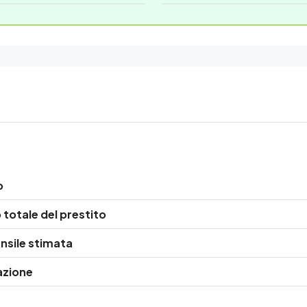
o
totale del prestito
nsile stimata
azione