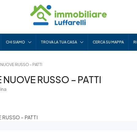
CHI SIAMO
TROVA LA TUA CASA
CERCA SU MAPPA
R
NUOVE RUSSO – PATTI
 NUOVE RUSSO – PATTI
sina