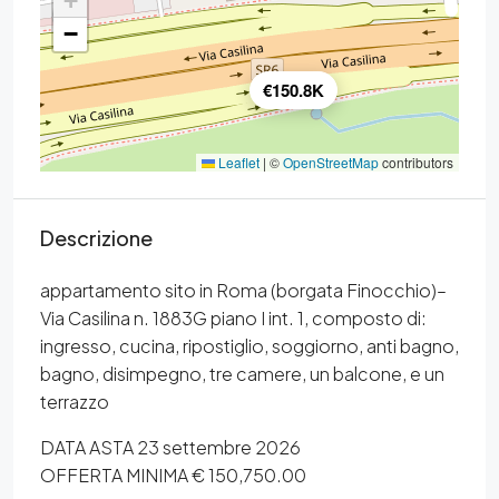
+
−
€150.8K
Leaflet
|
©
OpenStreetMap
contributors
Descrizione
appartamento sito in Roma (borgata Finocchio)–
Via Casilina n. 1883G piano I int. 1, composto di:
ingresso, cucina, ripostiglio, soggiorno, anti bagno,
bagno, disimpegno, tre camere, un balcone, e un
terrazzo
DATA ASTA 23 settembre 2026
OFFERTA MINIMA € 150,750.00