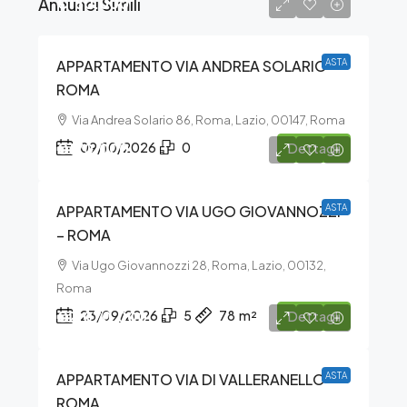
Annunci Simili
€180.000
APPARTAMENTO VIA ANDREA SOLARIO –
ASTA
ROMA
Via Andrea Solario 86, Roma, Lazio, 00147, Roma
€170.000
09/10/2026
0
Dettagli
APPARTAMENTO VIA UGO GIOVANNOZZI
ASTA
– ROMA
Via Ugo Giovannozzi 28, Roma, Lazio, 00132,
Roma
€2.070.000
23/09/2026
5
78
m²
Dettagli
APPARTAMENTO VIA DI VALLERANELLO –
ASTA
ROMA