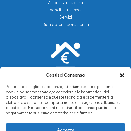
Acquista una casa
Vendi la tua casa
Servizi
Richiedi una consulenza
Gestisci Consenso
Vediamo soluzioni dove tu vedi problemi.
Per fornire le migliori esperienze, utilizziamo tecnologie come i
cookie per memorizzare e/o accedere alle informazioni del
Chi siamo
dispositivo. Il consenso a queste tecnologie ci permetterà di
elaborare dati come il comportamento di navigazione o ID unici su
Servizi di tutela legale
questo sito. Non acconsentire o ritirare il consenso può influire
Notizie e approfondimenti
negativamente su alcune caratteristiche e funzioni.
Richiedi una consulenza
Accetta