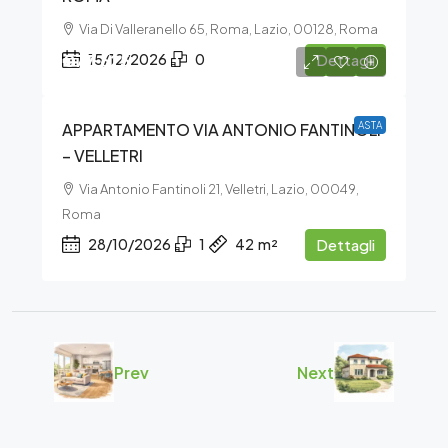
Via Di Valleranello 65, Roma, Lazio, 00128, Roma
€77.625
15/12/2026
0
Dettagli
APPARTAMENTO VIA ANTONIO FANTINOLI
ASTA
– VELLETRI
Via Antonio Fantinoli 21, Velletri, Lazio, 00049,
Roma
28/10/2026
1
42
m²
Dettagli
Prev
Next