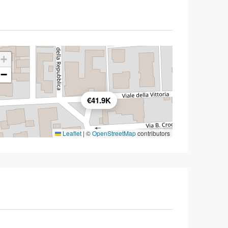
+
−
€41.9K
Leaflet
|
©
OpenStreetMap
contributors