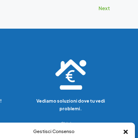
Next
!
Vediamo soluzioni dove tu vedi
problemi.
Chi siamo
Gestisci Consenso
Servizi di tutela legale