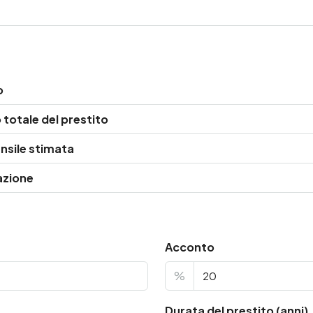
o
totale del prestito
nsile stimata
azione
Acconto
%
Durata del prestito (anni)