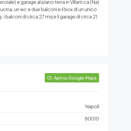
ziale) e garage al piano terra in Villaricca (Na)
ina, un wc e due balconi e il box di un unico
i balconi di circa 27 mq e il garage di circa 21
Apri su Google Maps
Napoli
80010