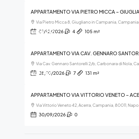
APPARTAMENTO VIA PIETRO MICCA – GIUGLI
Via Pietro Micca 8, Giugliano in Campania, Campania
€108.750
01/12/2026
4
105
m²
APPARTAMENTO VIA CAV. GENNARO SANTORE
Via Cav. Gennaro Santorelli 2/b, Carbonara di Nola,
€22.108
28/10/2026
7
131
m²
APPARTAMENTO VIA VITTORIO VENETO – AC
Via Vittorio Veneto 42, Acerra, Campania, 80011, Napol
30/09/2026
0