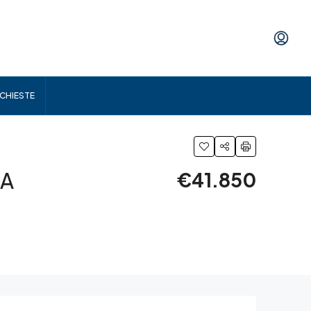
ICHIESTE
CA
€41.850