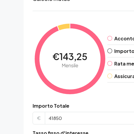
Accont
Importo 
€143,25
Rata me
Mensile
Assicur
Importo Totale
€
Tasso fisso d'interesse