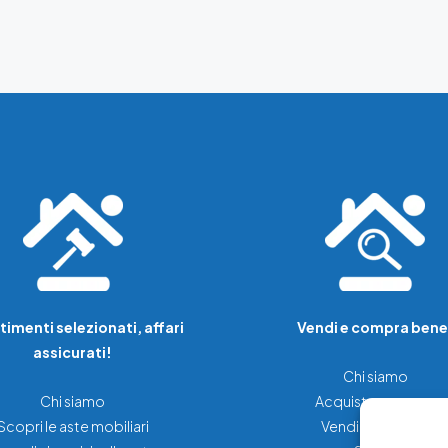
timenti selezionati, affari
Vendi e compra bene
assicurati!
Chi siamo
Chi siamo
Acquista una casa
Scopri le aste mobiliari
Vendi la tua casa