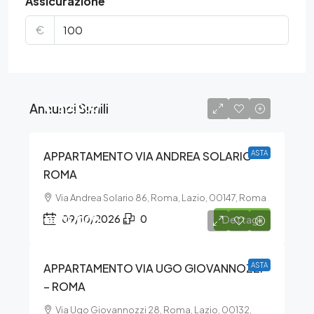
Assicurazione
€
Annunci Simili
€180.000
APPARTAMENTO VIA ANDREA SOLARIO –
ASTA
ROMA
Via Andrea Solario 86, Roma, Lazio, 00147, Roma
€170.000
09/10/2026
0
Dettagli
APPARTAMENTO VIA UGO GIOVANNOZZI
ASTA
– ROMA
Via Ugo Giovannozzi 28, Roma, Lazio, 00132,