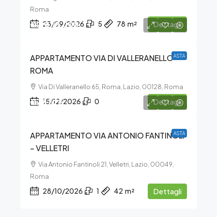
Roma
€2.070.000
23/09/2026
5
78
m²
Dettagli
APPARTAMENTO VIA DI VALLERANELLO –
ASTA
ROMA
Via Di Valleranello 65, Roma, Lazio, 00128, Roma
€77.625
15/12/2026
0
Dettagli
APPARTAMENTO VIA ANTONIO FANTINOLI
ASTA
– VELLETRI
Via Antonio Fantinoli 21, Velletri, Lazio, 00049,
Roma
28/10/2026
1
42
m²
Dettagli