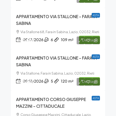
APPARTAMENTO VIA STALLONE – FARA IN
ASTA
SABINA
Via Stallone 68, Fara in Sabina, Lazio, 02032, Rieti
€75.638
09/11/2026
6
109
m²
Dettagli
APPARTAMENTO VIA STALLONE – FARA IN
ASTA
SABINA
Via Stallone, Fara in Sabina, Lazio, 02032, Rieti
€25.000
09/11/2026
5
120
m²
Dettagli
APPARTAMENTO CORSO GIUSEPPE
ASTA
MAZZINI – CITTADUCALE
Corso Giuseppe Mazzini, Cittaducale, Lazio,