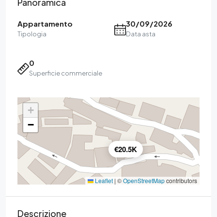
Panoramica
Appartamento
30/09/2026
Tipologia
Data asta
0
Superficie commerciale
+
−
€20.5K
Leaflet
|
©
OpenStreetMap
contributors
Descrizione