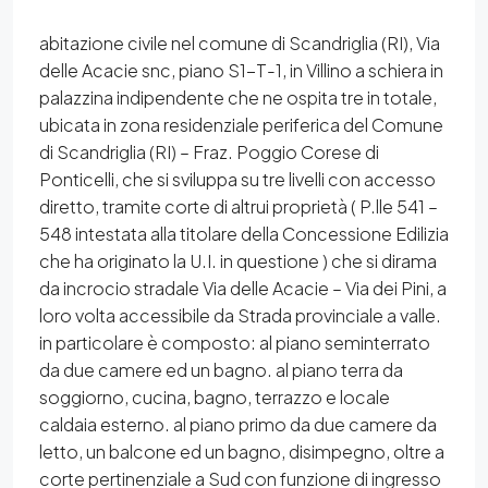
abitazione civile nel comune di Scandriglia (RI), Via
delle Acacie snc, piano S1-T-1, in Villino a schiera in
palazzina indipendente che ne ospita tre in totale,
ubicata in zona residenziale periferica del Comune
di Scandriglia (RI) – Fraz. Poggio Corese di
Ponticelli, che si sviluppa su tre livelli con accesso
diretto, tramite corte di altrui proprietà ( P.lle 541 –
548 intestata alla titolare della Concessione Edilizia
che ha originato la U.I. in questione ) che si dirama
da incrocio stradale Via delle Acacie – Via dei Pini, a
loro volta accessibile da Strada provinciale a valle.
in particolare è composto: al piano seminterrato
da due camere ed un bagno. al piano terra da
soggiorno, cucina, bagno, terrazzo e locale
caldaia esterno. al piano primo da due camere da
letto, un balcone ed un bagno, disimpegno, oltre a
corte pertinenziale a Sud con funzione di ingresso