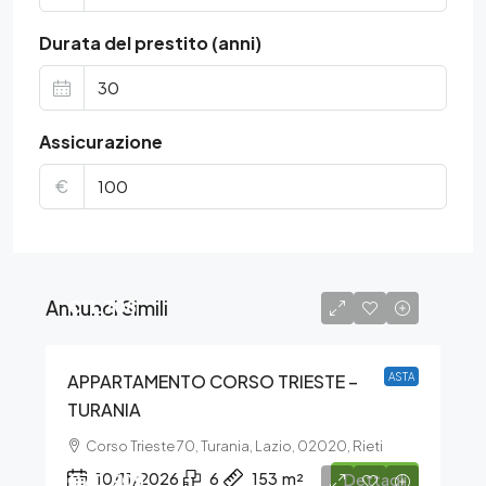
Durata del prestito (anni)
Assicurazione
€
Annunci Simili
€11.708
APPARTAMENTO CORSO TRIESTE –
ASTA
TURANIA
Corso Trieste 70, Turania, Lazio, 02020, Rieti
€70.905
10/11/2026
6
153
m²
Dettagli