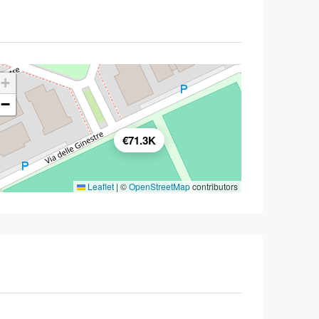
+
−
€71.3K
Leaflet
|
©
OpenStreetMap
contributors