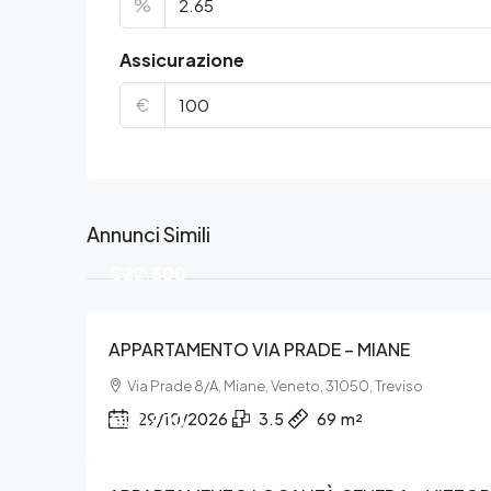
%
Assicurazione
€
Annunci Simili
€22.500
APPARTAMENTO VIA PRADE – MIANE
Via Prade 8/A, Miane, Veneto, 31050, Treviso
€27.900
29/10/2026
3.5
69
m²