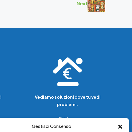
Next
!
Vediamo soluzioni dove tu vedi
problemi.
Chi siamo
Gestisci Consenso
Servizi di tutela legale