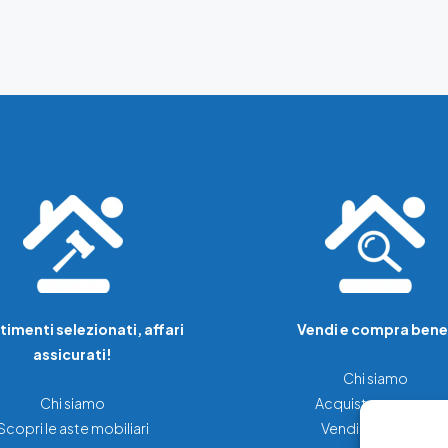
timenti selezionati, affari
Vendi e compra bene
assicurati!
Chi siamo
Chi siamo
Acquista una casa
Scopri le aste mobiliari
Vendi la tua casa