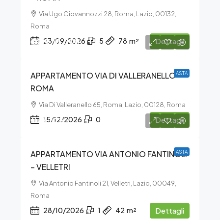
Via Ugo Giovannozzi 28, Roma, Lazio, 00132,
Roma
€2.070.000
23/09/2026
5
78
m²
Dettagli
APPARTAMENTO VIA DI VALLERANELLO –
ASTA
ROMA
Via Di Valleranello 65, Roma, Lazio, 00128, Roma
€77.625
15/12/2026
0
Dettagli
APPARTAMENTO VIA ANTONIO FANTINOLI
ASTA
– VELLETRI
Via Antonio Fantinoli 21, Velletri, Lazio, 00049,
Roma
28/10/2026
1
42
m²
Dettagli