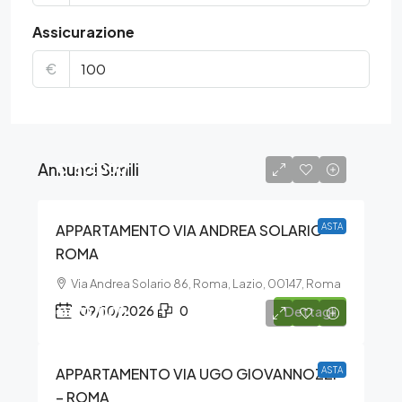
Assicurazione
€
Annunci Simili
€180.000
APPARTAMENTO VIA ANDREA SOLARIO –
ASTA
ROMA
Via Andrea Solario 86, Roma, Lazio, 00147, Roma
€170.000
09/10/2026
0
Dettagli
APPARTAMENTO VIA UGO GIOVANNOZZI
ASTA
– ROMA