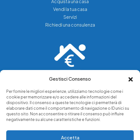
Acquista una casa
Vendi la tua casa
Servizi
Richiedi una consulenza
Gestisci Consenso
Vediamo soluzioni dove tu vedi problemi.
Per fornire le migliori esperienze, utilizziamo tecnologie come i
cookie per memorizzare e/o accedere alle informazioni del
Chi siamo
dispositivo. Il consenso a queste tecnologie ci permetterà di
elaborare dati come il comportamento di navigazione o ID unici su
Servizi di tutela legale
questo sito. Non acconsentire o ritirare il consenso può influire
Notizie e approfondimenti
negativamente su alcune caratteristiche e funzioni.
Richiedi una consulenza
Accetta