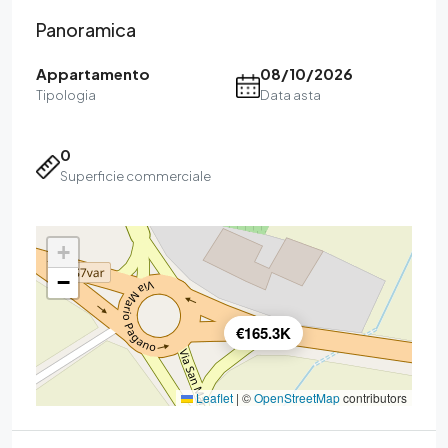
Panoramica
Appartamento
08/10/2026
Tipologia
Data asta
0
Superficie commerciale
+
−
€165.3K
Leaflet
|
©
OpenStreetMap
contributors