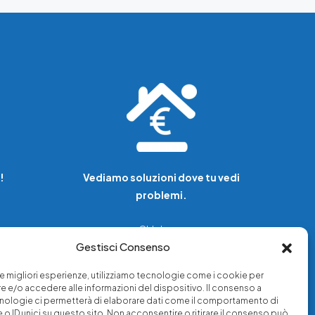
!
Vediamo soluzioni dove tu vedi
problemi.
Chi siamo
Gestisci Consenso
Servizi di tutela legale
Notizie e approfondimenti
 le migliori esperienze, utilizziamo tecnologie come i cookie per
a
Richiedi una consulenza
 e/o accedere alle informazioni del dispositivo. Il consenso a
nologie ci permetterà di elaborare dati come il comportamento di
 o ID unici su questo sito. Non acconsentire o ritirare il consenso può