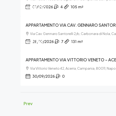
€108.750
01/12/2026
4
105
m²
APPARTAMENTO VIA CAV. GENNARO SANTORE
Via Cav. Gennaro Santorelli 2/b, Carbonara di Nola,
€22.108
28/10/2026
7
131
m²
APPARTAMENTO VIA VITTORIO VENETO – AC
Via Vittorio Veneto 42, Acerra, Campania, 80011, Napol
30/09/2026
0
Prev