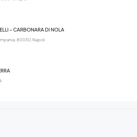
LLI – CARBONARA DI NOLA
 Campania, 80030, Napoli
ERRA
i