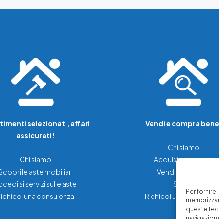
timenti selezionati, affari
Vendi e compra bene
assicurati!
Chi siamo
Chi siamo
Acquista una casa
Scopri le aste mobiliari
Vendi la tua casa
ccedi ai servizi sulle aste
Servizi
Per fornire
Richiedi una consulenza
Richiedi una consulenz
memorizzare
queste tec
navigazione