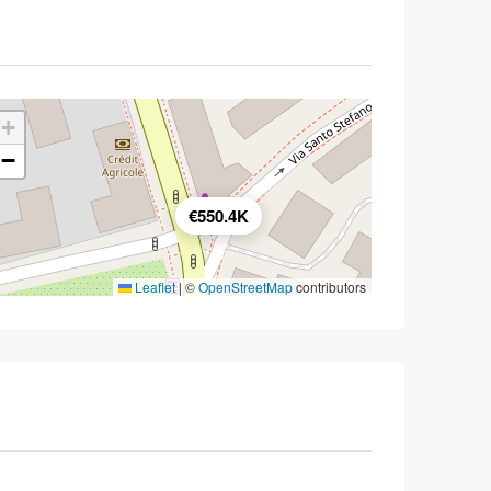
+
−
€550.4K
Leaflet
|
©
OpenStreetMap
contributors