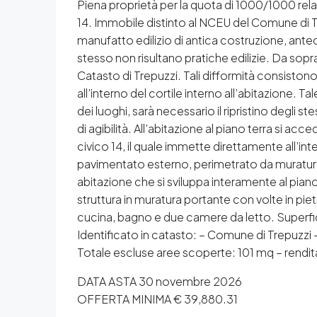
Piena proprietà per la quota di 1000/1000 relati
14. Immobile distinto al NCEU del Comune di Tre
manufatto edilizio di antica costruzione, ant
stesso non risultano pratiche edilizie. Da sopra
Catasto di Trepuzzi. Tali difformità consiston
all’interno del cortile interno all’abitazione. T
dei luoghi, sarà necessario il ripristino degli 
di agibilità. All’abitazione al piano terra si a
civico 14, il quale immette direttamente all’in
pavimentato esterno, perimetrato da muratura
abitazione che si sviluppa interamente al piano 
struttura in muratura portante con volte in pie
cucina, bagno e due camere da letto. Superfici
Identificato in catasto: – Comune di Trepuzzi –
Totale escluse aree scoperte: 101 mq – rendit
DATA ASTA 30 novembre 2026
OFFERTA MINIMA € 39,880.31