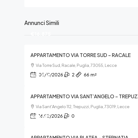
Annunci Simili
€16.875
APPARTAMENTO VIA TORRE SUD – RACALE
Via Torre Sud, Racale, Puglia, 73055, Lecce
€31.836
05/11/2026
2
66
m²
APPARTAMENTO VIA SANT’ANGELO – TREPUZ
Via Sant'Angelo 112, Trepuzzi, Puglia, 73019, Lecce
€10.615
16/12/2026
0
APPARTAMENTO VIA PLATEA – STERNATIA