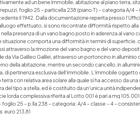
vamente ad un bene immobile, abitazione al piano terra, sita in 
puzzi, foglio 25 – particella 238 (piano T) – categoria A/4 – C
ecedente il 1942. Dalla documentazione reperita presso l’Uffi
lluogo effettuato, si sono riscontrate difformità rispetto alla p
o nella presenza di un vano bagno posto in aderenza al vano c
ale situazione comporta una difformità in termini di superficie, o
stessi attraverso la rimozione del vano bagno e del vano deposito
ccede da Via Galileo Galilei, attraverso un portoncino in allumi
terno della abitazione, mentre un secondo cancello, in alluminio
, di pertinenza esclusiva dell’immobile. L’immobile oggetto 
terra con relativa area solare alla quale si ha accesso da una 
tra del tipo a stella, ed è costituito da un’unica unità indipe
e lorda complessiva riferita al Lotto 001 è pari a mq 105.001,
 foglio 25 – p.lla 238 – categoria: A/4 – classe – 4 – consiste
a: euro 213,81