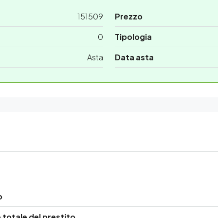
151509
Prezzo
0
Tipologia
Asta
Data asta
o
totale del prestito