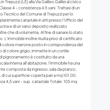
Trepuzzi (LE) alla Via Galileo Galilei al civico
lasse 4 – consistenza 4,5 vani. Trattasi di un
cio Tecnico del Comune di Trepuzzi per lo
lanimetria catastale in atti presso l’Ufficio del
ucina e di un vano deposito realizzato
ltre che di volumetria. Al fine di sanare lo stato
. L’immobile inoltre risulta privo di certificato
nio di colore marrone posto in corrispondenza del
 di colore grigio, immette in un cortile
di pignoramento è costituito da una
scala interna all’abitazione. l’immobile ha una
ndente composta da ingresso, sala da pranzo,
 di cui superficie coperta pari a mq 101.00.
nza 4,5 vani – sup. catastale Totale: 105 mq