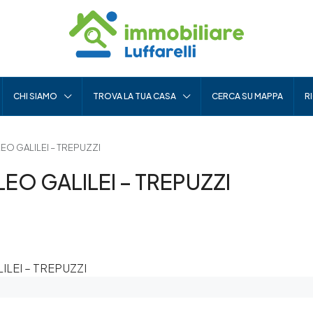
CHI SIAMO
TROVA LA TUA CASA
CERCA SU MAPPA
R
EO GALILEI – TREPUZZI
EO GALILEI – TREPUZZI