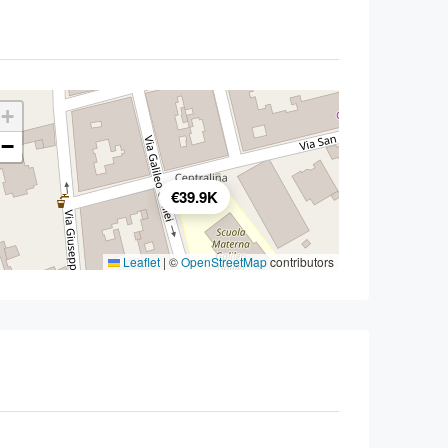
+
−
€39.9K
Leaflet
|
©
OpenStreetMap
contributors