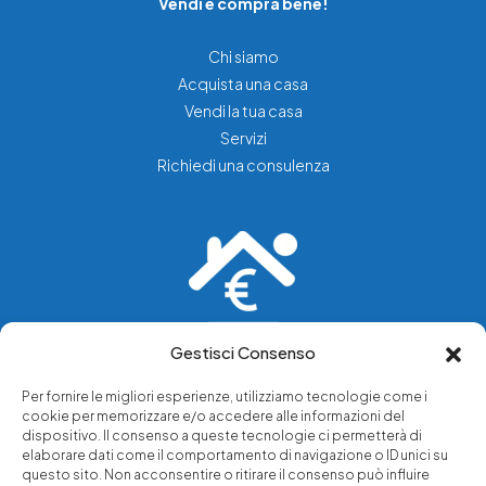
Vendi e compra bene!
Chi siamo
Acquista una casa
Vendi la tua casa
Servizi
Richiedi una consulenza
Gestisci Consenso
Vediamo soluzioni dove tu vedi problemi.
Per fornire le migliori esperienze, utilizziamo tecnologie come i
cookie per memorizzare e/o accedere alle informazioni del
Chi siamo
dispositivo. Il consenso a queste tecnologie ci permetterà di
elaborare dati come il comportamento di navigazione o ID unici su
Servizi di tutela legale
questo sito. Non acconsentire o ritirare il consenso può influire
Notizie e approfondimenti