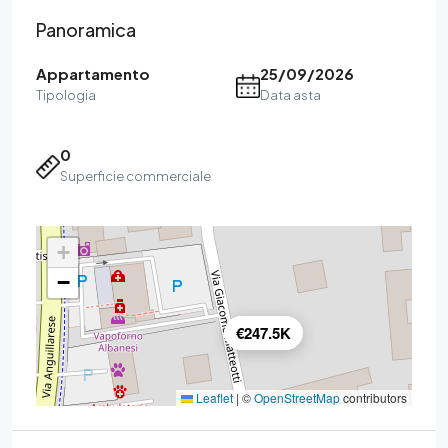
Panoramica
Appartamento
25/09/2026
Tipologia
Data asta
0
Superficie commerciale
+
−
€247.5K
Leaflet
|
©
OpenStreetMap
contributors