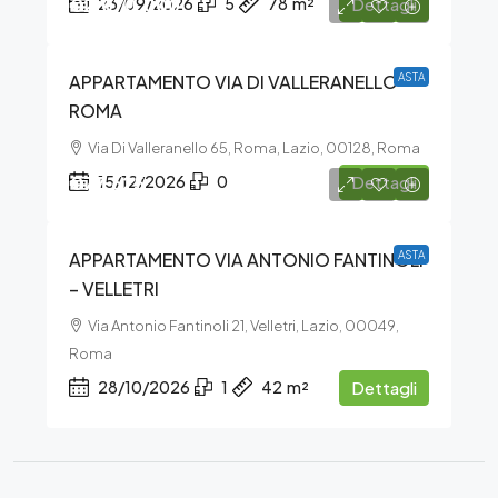
€2.070.000
23/09/2026
5
78
m²
Dettagli
APPARTAMENTO VIA DI VALLERANELLO –
ASTA
ROMA
Via Di Valleranello 65, Roma, Lazio, 00128, Roma
€77.625
15/12/2026
0
Dettagli
APPARTAMENTO VIA ANTONIO FANTINOLI
ASTA
– VELLETRI
Via Antonio Fantinoli 21, Velletri, Lazio, 00049,
Roma
28/10/2026
1
42
m²
Dettagli