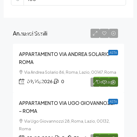
Annunci Simili
€180.000
APPARTAMENTO VIA ANDREA SOLARIO –
ASTA
ROMA
Via Andrea Solario 86, Roma, Lazio, 00147, Roma
€170.000
09/10/2026
0
Dettagli
APPARTAMENTO VIA UGO GIOVANNOZZI
ASTA
– ROMA
Via Ugo Giovannozzi 28, Roma, Lazio, 00132,
Roma