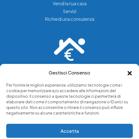
Vendi la tua casa
Servizi
Richiedi una consulenza
Gestisci Consenso
Vediamo soluzioni dove tu vedi problemi.
Per fornire le migliori esperienze, utilizziamo tecnologie come i
cookie per memorizzare e/o accedere alle informazioni del
Chi siamo
dispositivo. Il consenso a queste tecnologie ci permetterà di
elaborare dati come il comportamento di navigazione o ID unici su
Servizi di tutela legale
questo sito. Non acconsentire o ritirare il consenso può influire
Notizie e approfondimenti
negativamente su alcune caratteristiche e funzioni.
Richiedi una consulenza
Accetta