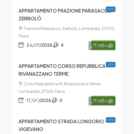
APPARTAMENTO FRAZIONE PARASACCO –
ASTA
ZERBOLÒ
Frazione Parasacco, Zerbolò, Lombardia, 27020,
Pavia
€21.000
24/09/2026
4
Dettagli
APPARTAMENTO CORSO REPUBBLICA –
ASTA
RIVANAZZANO TERME
Corso Repubblica 41, Rivanazzano Terme,
Lombardia, 27055, Pavia
€15.922
17/09/2026
0
Dettagli
APPARTAMENTO STRADA LONGORIO –
ASTA
VIGEVANO