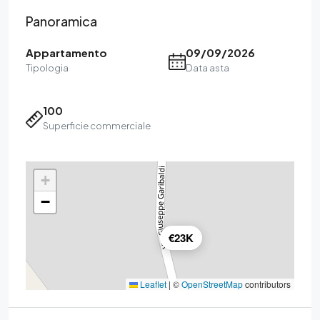
Panoramica
Appartamento
09/09/2026
Tipologia
Data asta
100
Superficie commerciale
+
−
€23K
Leaflet
|
©
OpenStreetMap
contributors