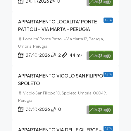
€24.188
24/11/2026
0
Dettagli
APPARTAMENTO LOCALITA’ PONTE
ASTA
PATTOLI – VIA MARTA – PERUGIA
Localita' Ponte Pattoli - Via Marta 12, Perugia,
Umbria, Perugia
€75.000
27/10/2026
2
44
m²
Dettagli
APPARTAMENTO VICOLO SAN FILIPPO –
ASTA
SPOLETO
Vicolo San Filippo 10, Spoleto, Umbria, 06049,
Perugia
€20.000
28/10/2026
0
Dettagli
APPARTAMENTO VIA DELLE QUERCE –
ASTA