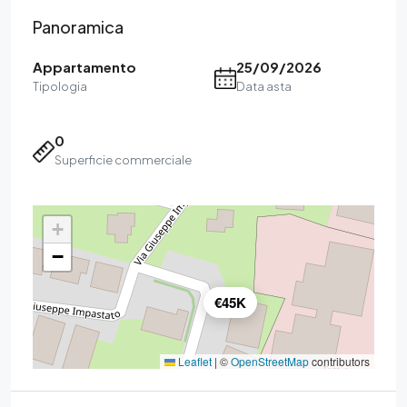
Panoramica
Appartamento
25/09/2026
Tipologia
Data asta
0
Superficie commerciale
+
−
€45K
Leaflet
|
©
OpenStreetMap
contributors