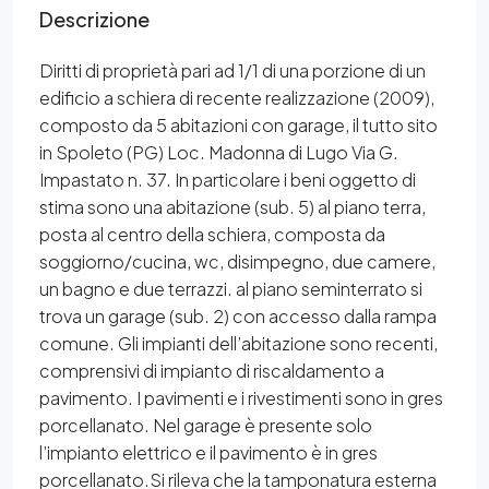
Descrizione
Diritti di proprietà pari ad 1/1 di una porzione di un
edificio a schiera di recente realizzazione (2009),
composto da 5 abitazioni con garage, il tutto sito
in Spoleto (PG) Loc. Madonna di Lugo Via G.
Impastato n. 37. In particolare i beni oggetto di
stima sono una abitazione (sub. 5) al piano terra,
posta al centro della schiera, composta da
soggiorno/cucina, wc, disimpegno, due camere,
un bagno e due terrazzi. al piano seminterrato si
trova un garage (sub. 2) con accesso dalla rampa
comune. Gli impianti dell’abitazione sono recenti,
comprensivi di impianto di riscaldamento a
pavimento. I pavimenti e i rivestimenti sono in gres
porcellanato. Nel garage è presente solo
l’impianto elettrico e il pavimento è in gres
porcellanato.Si rileva che la tamponatura esterna