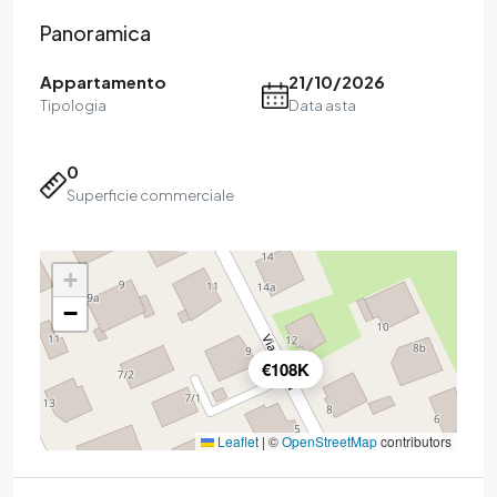
Panoramica
Appartamento
21/10/2026
Tipologia
Data asta
0
Superficie commerciale
+
−
€108K
Leaflet
|
©
OpenStreetMap
contributors