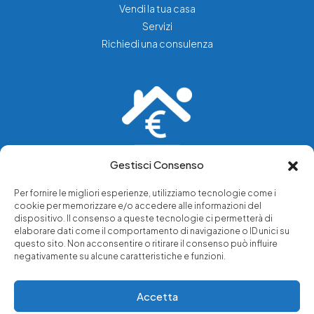
Vendi la tua casa
Servizi
Richiedi una consulenza
Gestisci Consenso
Vediamo soluzioni dove tu vedi problemi.
Per fornire le migliori esperienze, utilizziamo tecnologie come i
cookie per memorizzare e/o accedere alle informazioni del
Chi siamo
dispositivo. Il consenso a queste tecnologie ci permetterà di
elaborare dati come il comportamento di navigazione o ID unici su
Servizi di tutela legale
questo sito. Non acconsentire o ritirare il consenso può influire
Notizie e approfondimenti
negativamente su alcune caratteristiche e funzioni.
Richiedi una consulenza
Accetta