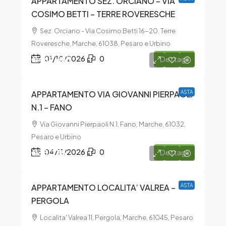
APPARTAMENTO SEZ. ORCIANO – VIA
COSIMO BETTI – TERRE ROVERESCHE
Sez. Orciano - Via Cosimo Betti 16-20, Terre
Roveresche, Marche, 61038, Pesaro e Urbino
€469.688
01/10/2026
0
Dettagli
APPARTAMENTO VIA GIOVANNI PIERPAOLI
ASTA
N.1 – FANO
Via Giovanni Pierpaoli N.1, Fano, Marche, 61032,
Pesaro e Urbino
€35.235
04/11/2026
0
Dettagli
APPARTAMENTO LOCALITA’ VALREA –
ASTA
PERGOLA
Localita' Valrea 11, Pergola, Marche, 61045, Pesaro