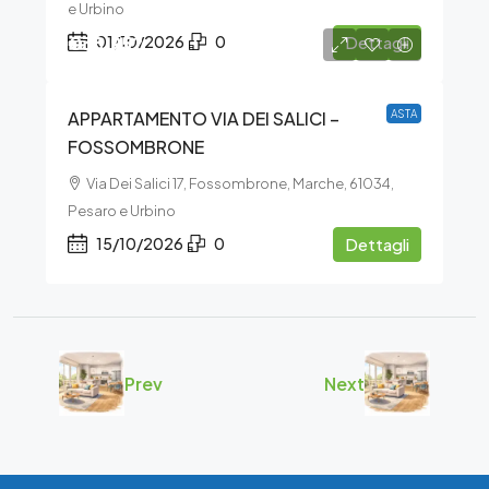
e Urbino
€38.952
01/10/2026
0
Dettagli
APPARTAMENTO VIA DEI SALICI –
ASTA
FOSSOMBRONE
Via Dei Salici 17, Fossombrone, Marche, 61034,
Pesaro e Urbino
15/10/2026
0
Dettagli
Prev
Next