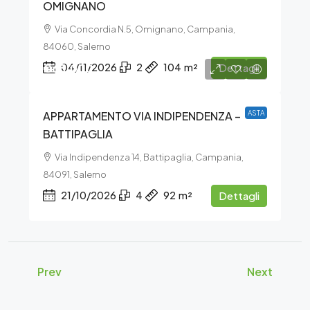
OMIGNANO
Via Concordia N.5, Omignano, Campania,
84060, Salerno
€65.000
04/11/2026
2
104
m²
Dettagli
APPARTAMENTO VIA INDIPENDENZA –
ASTA
BATTIPAGLIA
Via Indipendenza 14, Battipaglia, Campania,
84091, Salerno
21/10/2026
4
92
m²
Dettagli
Prev
Next