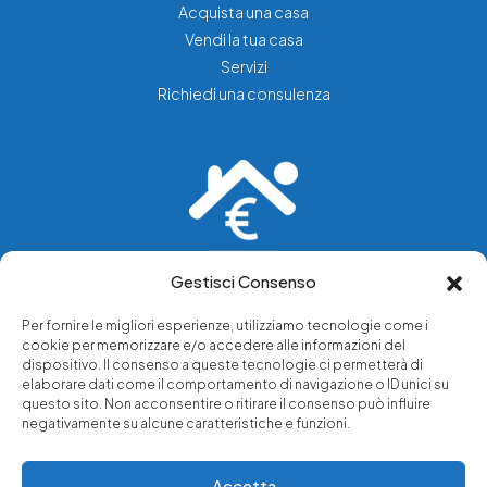
Acquista una casa
Vendi la tua casa
Servizi
Richiedi una consulenza
Gestisci Consenso
Vediamo soluzioni dove tu vedi problemi.
Per fornire le migliori esperienze, utilizziamo tecnologie come i
cookie per memorizzare e/o accedere alle informazioni del
Chi siamo
dispositivo. Il consenso a queste tecnologie ci permetterà di
elaborare dati come il comportamento di navigazione o ID unici su
Servizi di tutela legale
questo sito. Non acconsentire o ritirare il consenso può influire
Notizie e approfondimenti
negativamente su alcune caratteristiche e funzioni.
Richiedi una consulenza
Accetta