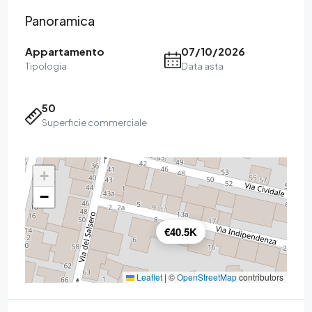
Panoramica
Appartamento
07/10/2026
Tipologia
Data asta
50
Superficie commerciale
+
−
€40.5K
Leaflet
|
©
OpenStreetMap
contributors