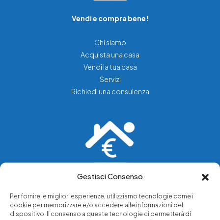
Vendi e compra bene!
Chi siamo
Acquista una casa
Vendi la tua casa
Servizi
Richiedi una consulenza
Gestisci Consenso
Vediamo soluzioni dove tu vedi problemi.
Per fornire le migliori esperienze, utilizziamo tecnologie come i
cookie per memorizzare e/o accedere alle informazioni del
Chi siamo
dispositivo. Il consenso a queste tecnologie ci permetterà di