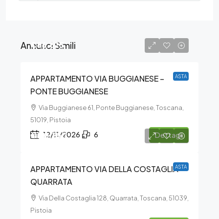
Annunci Simili
€86.625
APPARTAMENTO VIA BUGGIANESE –
ASTA
PONTE BUGGIANESE
Via Buggianese 61, Ponte Buggianese, Toscana,
51019, Pistoia
€110.250
12/11/2026
6
Dettagli
APPARTAMENTO VIA DELLA COSTAGLIA –
ASTA
QUARRATA
Via Della Costaglia 128, Quarrata, Toscana, 51039,
Pistoia