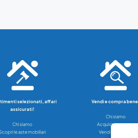
timenti selezionati, affari
Vendi e compra bene
assicurati!
Chi siamo
Chi siamo
Acquista una casa
Scopri le aste mobiliari
Vendi la tua casa