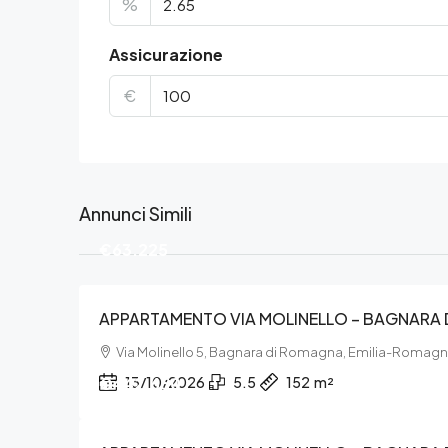
%
Assicurazione
€
Annunci Simili
€63.225
APPARTAMENTO VIA MOLINELLO – BAGNARA
Via Molinello 5, Bagnara di Romagna, Emilia-Romag
€442.650
13/10/2026
5.5
152
m²