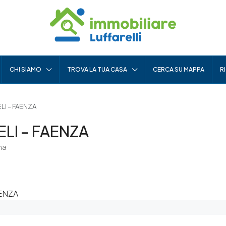
CHI SIAMO
TROVA LA TUA CASA
CERCA SU MAPPA
R
I – FAENZA
LI – FAENZA
na