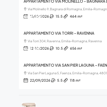
APPARTAMENTO VIA MOLINELLO – BAGNARA
Via Molinello 9, Bagnara di Romagna, Emilia-Romag
€107.000
13/10/2026
15.5
464
m²
APPARTAMENTO VIA TORRI – RAVENNA
Via Torri 304, Ravenna, Emilia-Romagna, Ravenna
€75.750
12/10/2026
10.5
656
m²
APPARTAMENTO VIA SAN PIER LAGUNA – FAE
Via San Pier Laguna 5, Faenza, Emilia-Romagna, 480
22/09/2026
5.5
118
m²