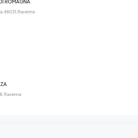
 DI ROMAGNA
na, 48031, Ravenna
NZA
18, Ravenna