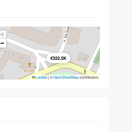
+
−
€322.5K
Leaflet
|
©
OpenStreetMap
contributors