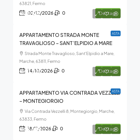
63821, Fermo
€25.819
02/12/2026
0
Dettagli
APPARTAMENTO STRADA MONTE
ASTA
TRAVAGLIOSO – SANT’ELPIDIO A MARE
Strada Monte Travaglioso, Sant'Elpidio a Mare,
Marche, 63811, Fermo
€40.350
14/10/2026
0
Dettagli
APPARTAMENTO VIA CONTRADA VEZZELLI
ASTA
– MONTEGIORGIO
Via Contrada Vezzelli 8, Montegiorgio, Marche,
63833, Fermo
€69.600
18/11/2026
0
Dettagli