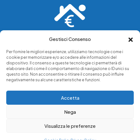
Gestisci Consenso
Vediamo soluzioni dove tu vedi problemi.
Per fornire le migliori esperienze, utilizziamo tecnologie come i
cookie per memorizzare e/o accedere alle informazioni del
Chi siamo
dispositivo. Il consenso a queste tecnologie ci permetterà di
elaborare dati come il comportamento di navigazione o ID unici su
Servizi di tutela legale
questo sito. Non acconsentire o ritirare il consenso può influire
Notizie e approfondimenti
negativamente su alcune caratteristiche e funzioni.
Richiedi una consulenza
Accetta
Nega
© 2025 - Copyright © Luffarelli Aste Immobiliari srl - P.IVA
14571101006 - Tutti i diritti riservati
Visualizza le preferenze
Immobiliare Luffarelli