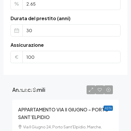
%
Durata del prestito (anni)
Assicurazione
€
Annunci Simili
€84.713
APPARTAMENTO VIA II GIUGNO – PORTO
ASTA
SANT’ELPIDIO
Via II Giugno 24, Porto Sant'Elpidio, Marche,