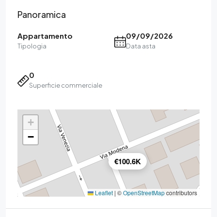
Panoramica
Appartamento
09/09/2026
Tipologia
Data asta
0
Superficie commerciale
+
−
€100.6K
Leaflet
|
©
OpenStreetMap
contributors