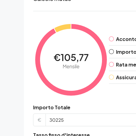
Accont
Importo 
€105,77
Rata me
Mensile
Assicur
Importo Totale
€
Tasso fisso d'interesse