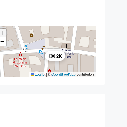
+
−
€30.2K
Leaflet
|
©
OpenStreetMap
contributors