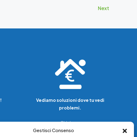
Next
!
Vediamo soluzioni dove tu vedi
problemi.
Chi siamo
Gestisci Consenso
Servizi di tutela legale