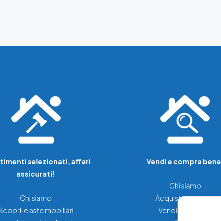
timenti selezionati, affari
Vendi e compra bene
assicurati!
Chi siamo
Chi siamo
Acquista una casa
Scopri le aste mobiliari
Vendi la tua casa