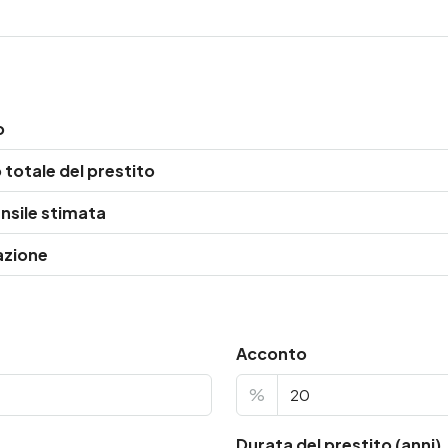
o
totale del prestito
nsile stimata
azione
Acconto
%
Durata del prestito (anni)