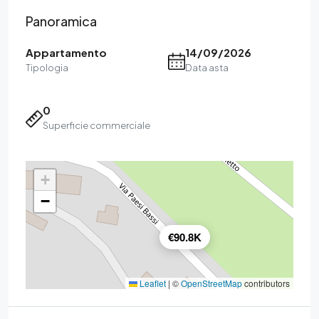
Panoramica
Appartamento
14/09/2026
Tipologia
Data asta
0
Superficie commerciale
+
−
€90.8K
Leaflet
|
©
OpenStreetMap
contributors