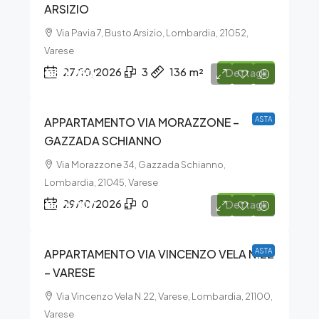
ARSIZIO
Via Pavia 7, Busto Arsizio, Lombardia, 21052,
Varese
€80.250
27/10/2026
3
136
m²
Dettagli
APPARTAMENTO VIA MORAZZONE –
ASTA
GAZZADA SCHIANNO
Via Morazzone 34, Gazzada Schianno,
Lombardia, 21045, Varese
€60.000
29/10/2026
0
Dettagli
APPARTAMENTO VIA VINCENZO VELA N.22
ASTA
– VARESE
Via Vincenzo Vela N.22, Varese, Lombardia, 21100,
Varese