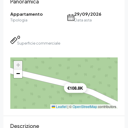
Panoramica
Appartamento
29/09/2026
Tipologia
Data asta
0
Superficie commerciale
+
−
€108.8K
Leaflet
|
©
OpenStreetMap
contributors
Descrizione