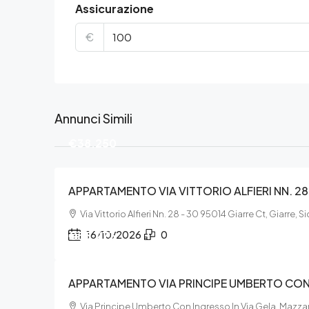
Assicurazione
€
Annunci Simili
€38.250
APPARTAMENTO VIA VITTORIO ALFIERI NN. 28 
Via Vittorio Alfieri Nn. 28 - 30 95014 Giarre Ct, Giarre, S
€55.273
16/10/2026
0
APPARTAMENTO VIA PRINCIPE UMBERTO CON 
Via Principe Umberto Con Ingresso In Via Gela, Mazzar