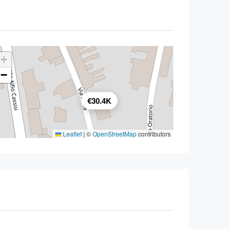
+
−
€30.4K
Leaflet
|
©
OpenStreetMap
contributors