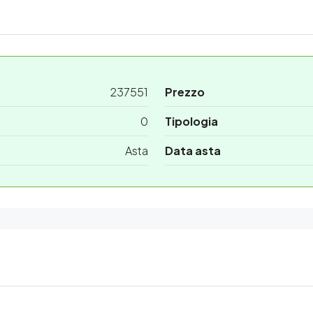
237551
Prezzo
0
Tipologia
Asta
Data asta