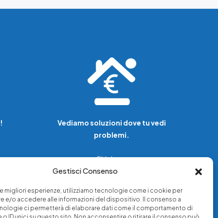
!
Vediamo soluzioni dove tu vedi
problemi.
Chi siamo
Gestisci Consenso
Servizi di tutela legale
Notizie e approfondimenti
 le migliori esperienze, utilizziamo tecnologie come i cookie per
a
Richiedi una consulenza
 e/o accedere alle informazioni del dispositivo. Il consenso a
nologie ci permetterà di elaborare dati come il comportamento di
 o ID unici su questo sito. Non acconsentire o ritirare il consenso può