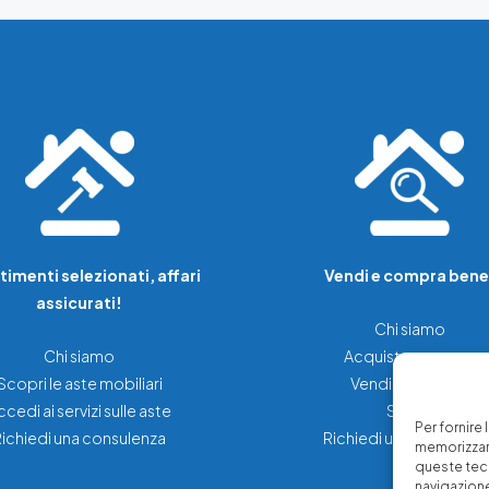
timenti selezionati, affari
Vendi e compra bene
assicurati!
Chi siamo
Chi siamo
Acquista una casa
Scopri le aste mobiliari
Vendi la tua casa
ccedi ai servizi sulle aste
Servizi
Per fornire
Richiedi una consulenza
Richiedi una consulenz
memorizzare
queste tec
navigazione