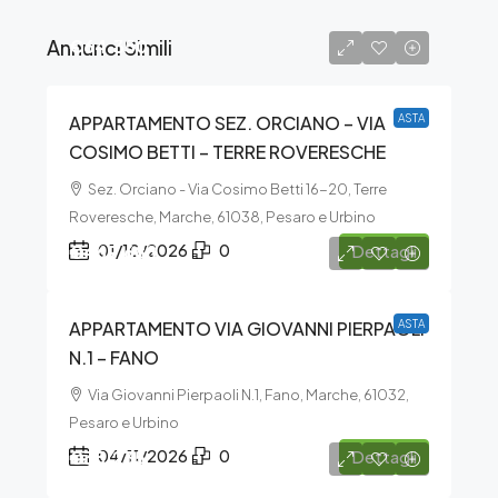
Annunci Simili
€64.350
APPARTAMENTO SEZ. ORCIANO – VIA
ASTA
COSIMO BETTI – TERRE ROVERESCHE
Sez. Orciano - Via Cosimo Betti 16-20, Terre
Roveresche, Marche, 61038, Pesaro e Urbino
€469.688
01/10/2026
0
Dettagli
APPARTAMENTO VIA GIOVANNI PIERPAOLI
ASTA
N.1 – FANO
Via Giovanni Pierpaoli N.1, Fano, Marche, 61032,
Pesaro e Urbino
€35.235
04/11/2026
0
Dettagli