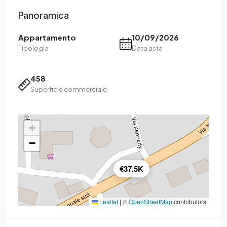
Panoramica
Appartamento
10/09/2026
Tipologia
Data asta
458
Superficie commerciale
+
−
€37.5K
Leaflet
|
©
OpenStreetMap
contributors