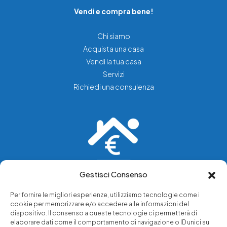
Vendi e compra bene!
Chi siamo
Acquista una casa
Vendi la tua casa
Servizi
Richiedi una consulenza
Gestisci Consenso
Vediamo soluzioni dove tu vedi problemi.
Per fornire le migliori esperienze, utilizziamo tecnologie come i
cookie per memorizzare e/o accedere alle informazioni del
Chi siamo
dispositivo. Il consenso a queste tecnologie ci permetterà di
elaborare dati come il comportamento di navigazione o ID unici su
Servizi di tutela legale