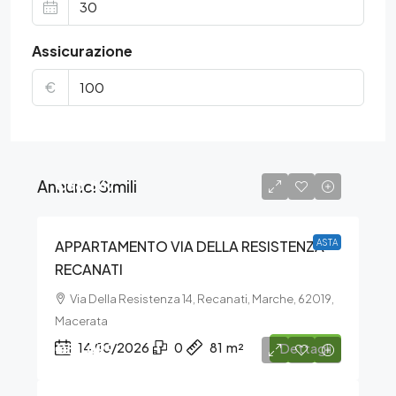
Assicurazione
€
Annunci Simili
€68.867
APPARTAMENTO VIA DELLA RESISTENZA –
ASTA
RECANATI
Via Della Resistenza 14, Recanati, Marche, 62019,
Macerata
€51.099
14/10/2026
0
81
m²
Dettagli