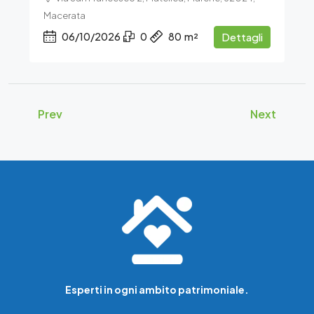
Macerata
06/10/2026
0
80
m²
Dettagli
Prev
Next
Esperti in ogni ambito patrimoniale.