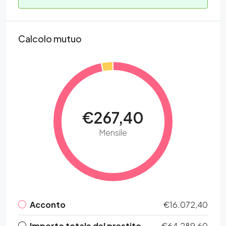
Calcolo mutuo
€267,40
Mensile
Acconto
€16.072,40
Importo totale del prestito
€64.289,60