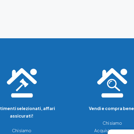
timenti selezionati, affari
Vendi e compra bene
assicurati!
Chi siamo
Chi siamo
Acquista una casa