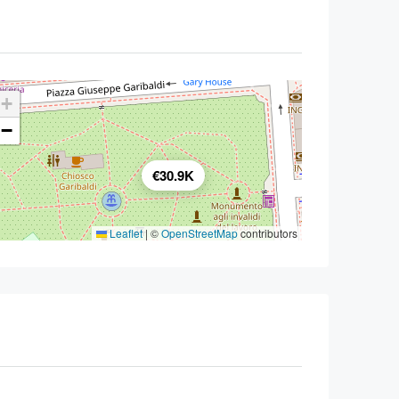
+
−
€30.9K
Leaflet
|
©
OpenStreetMap
contributors