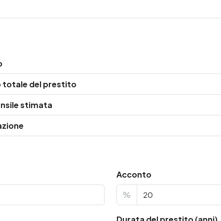
o
totale del prestito
nsile stimata
azione
Acconto
%
Durata del prestito (anni)