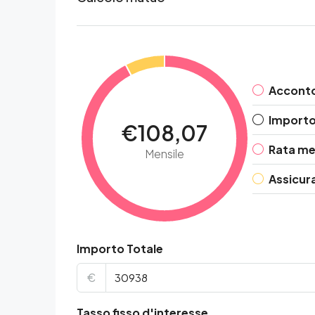
Accont
Importo 
€108,07
Rata me
Mensile
Assicur
Importo Totale
€
Tasso fisso d'interesse