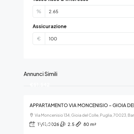
%
Assicurazione
€
Annunci Simili
€51.542
APPARTAMENTO VIA MONCENISIO – GIOIA DE
Via Moncenisio 134, Gioia del Colle, Puglia, 70023, Bar
€139.230
11/11/2026
2.5
80
m²