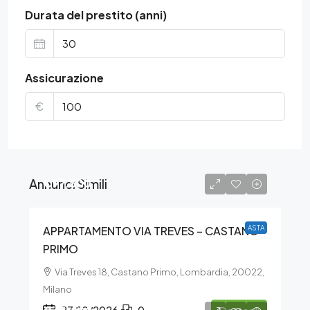
Durata del prestito (anni)
Assicurazione
€
Annunci Simili
€97.500
APPARTAMENTO VIA TREVES – CASTANO
ASTA
PRIMO
Via Treves 18, Castano Primo, Lombardia, 20022,
Milano