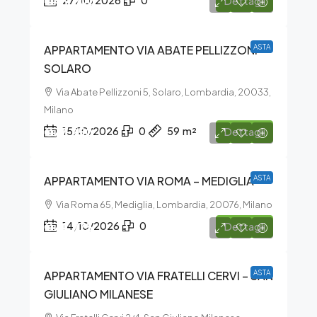
€43.200
27/10/2026
0
Dettagli
APPARTAMENTO VIA ABATE PELLIZZONI –
ASTA
SOLARO
Via Abate Pellizzoni 5, Solaro, Lombardia, 20033,
Milano
€77.250
15/10/2026
0
59
m²
Dettagli
APPARTAMENTO VIA ROMA – MEDIGLIA
ASTA
Via Roma 65, Mediglia, Lombardia, 20076, Milano
€74.775
14/10/2026
0
Dettagli
APPARTAMENTO VIA FRATELLI CERVI – SAN
ASTA
GIULIANO MILANESE