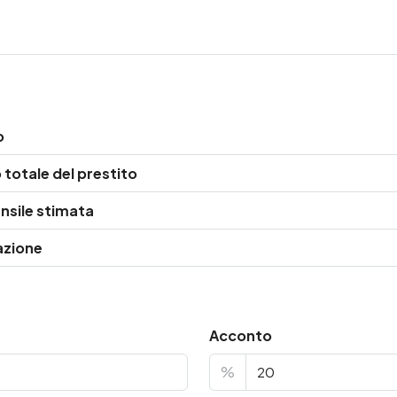
o
totale del prestito
nsile stimata
azione
Acconto
%