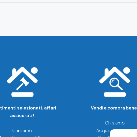
timenti selezionati, affari
Vendi e compra bene
assicurati!
Chi siamo
Chi siamo
Acquista una casa