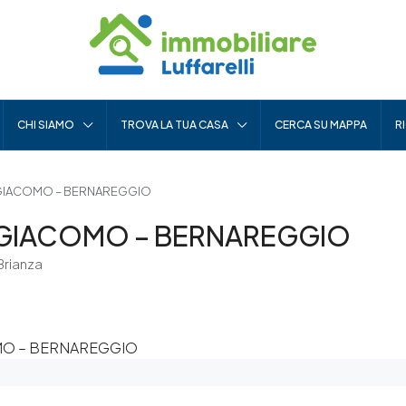
CHI SIAMO
TROVA LA TUA CASA
CERCA SU MAPPA
R
 GIACOMO – BERNAREGGIO
 GIACOMO – BERNAREGGIO
Brianza