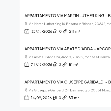
APPARTAMENTO VIA MARTIN LUTHER KING – B
Via Martin Luther King 14, Besana in Brianza, 20842, M
€39.938
23/09/2026
0
211
m²
APPARTAMENTO VIA ABATE D’ADDA – ARCOR
Via Abate D'Adda 24, Arcore, 20862, Monza e Brianza
€9.435
29/09/2026
3
51
m²
APPARTAMENTO VIA GIUSEPPE GARIBALDI –
Via Giuseppe Garibaldi 24, Bernareggio, 20881, Monz
14/09/2026
0
33
m²