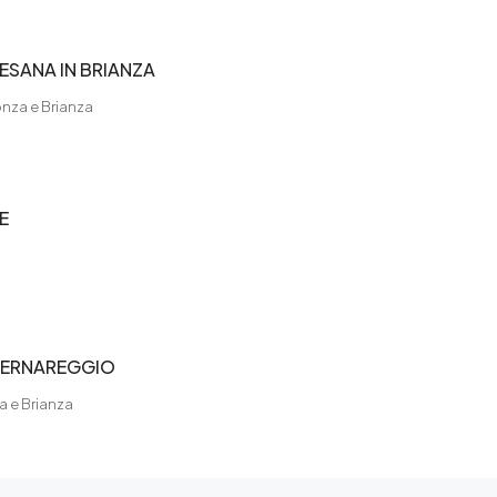
ESANA IN BRIANZA
onza e Brianza
E
 BERNAREGGIO
a e Brianza