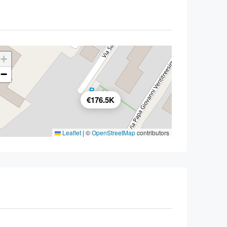
+
−
€176.5K
Leaflet
|
©
OpenStreetMap
contributors