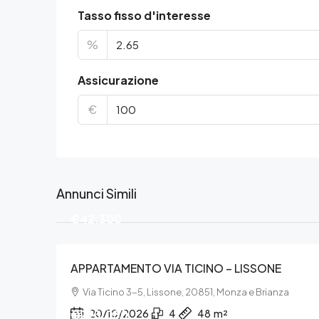
Tasso fisso d'interesse
%
Assicurazione
€
Annunci Simili
€42.300
APPARTAMENTO VIA TICINO – LISSONE
Via Ticino 3-5, Lissone, 20851, Monza e Brianza
€293.030
20/10/2026
4
48
m²