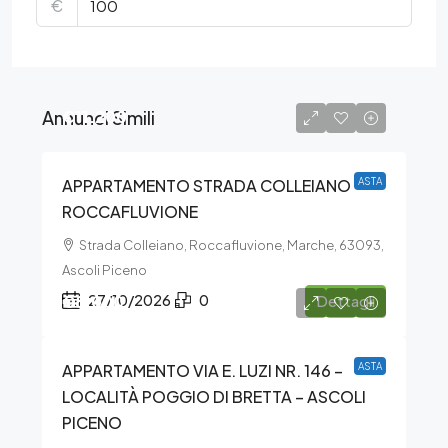
€
Annunci Simili
€11.200
APPARTAMENTO STRADA COLLEIANO –
ASTA
ROCCAFLUVIONE
Strada Colleiano, Roccafluvione, Marche, 63093,
Ascoli Piceno
€8.000
27/10/2026
0
Dettagli
APPARTAMENTO VIA E. LUZI NR. 146 –
ASTA
LOCALITÀ POGGIO DI BRETTA – ASCOLI
PICENO