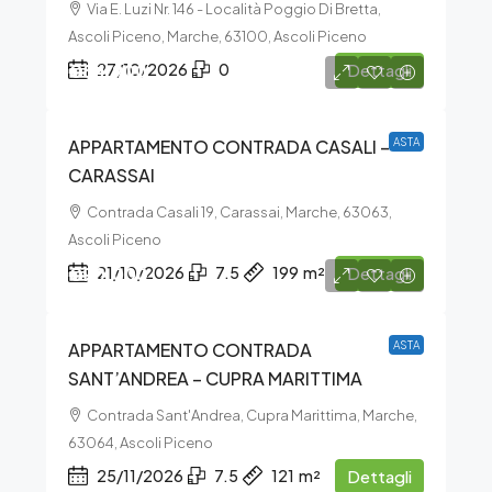
Via E. Luzi Nr. 146 - Località Poggio Di Bretta,
Ascoli Piceno, Marche, 63100, Ascoli Piceno
€84.900
27/10/2026
0
Dettagli
APPARTAMENTO CONTRADA CASALI –
ASTA
CARASSAI
Contrada Casali 19, Carassai, Marche, 63063,
Ascoli Piceno
€90.000
21/10/2026
7.5
199
m²
Dettagli
APPARTAMENTO CONTRADA
ASTA
SANT’ANDREA – CUPRA MARITTIMA
Contrada Sant'Andrea, Cupra Marittima, Marche,
63064, Ascoli Piceno
25/11/2026
7.5
121
m²
Dettagli