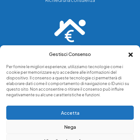
Richiedi una consulenza
Gestisci Consenso
Vediamo soluzioni dove tu vedi problemi.
Per fornire le migliori esperienze, utilizziamo tecnologie come i
cookie per memorizzare e/o accedere alle informazioni del
Chi siamo
dispositivo. Il consenso a queste tecnologie ci permetterà di
elaborare dati come il comportamento di navigazione o ID unici su
Servizi di tutela legale
questo sito. Non acconsentire o ritirare il consenso può influire
Notizie e approfondimenti
negativamente su alcune caratteristiche e funzioni.
Richiedi una consulenza
Accetta
Nega
© 2025 - Copyright © Luffarelli Aste Immobiliari srl - P.IVA
14571101006 - Tutti i diritti riservati