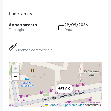
Panoramica
Appartamento
29/09/2026
Tipologia
Data asta
0
Superficie commerciale
+
−
€67.9K
Leaflet
|
©
OpenStreetMap
contributors