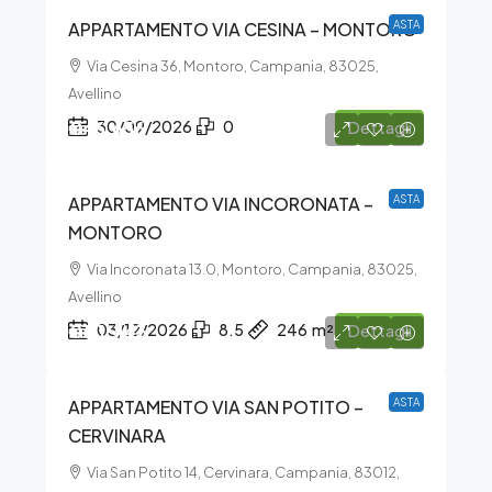
APPARTAMENTO VIA CESINA – MONTORO
ASTA
Via Cesina 36, Montoro, Campania, 83025,
Avellino
€46.656
30/09/2026
0
Dettagli
APPARTAMENTO VIA INCORONATA –
ASTA
MONTORO
Via Incoronata 13.0, Montoro, Campania, 83025,
Avellino
€111.443
03/12/2026
8.5
246
m²
Dettagli
APPARTAMENTO VIA SAN POTITO –
ASTA
CERVINARA
Via San Potito 14, Cervinara, Campania, 83012,