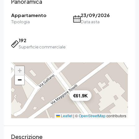
Panoramica
Appartamento
23/09/2026
Tipologia
Data asta
192
Superficie commerciale
+
−
€61.9K
Leaflet
|
©
OpenStreetMap
contributors
Descrizione