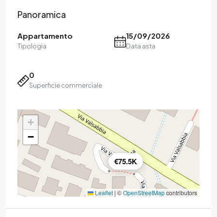
Panoramica
Appartamento
15/09/2026
Tipologia
Data asta
0
Superficie commerciale
+
−
€75.5K
Leaflet
|
©
OpenStreetMap
contributors