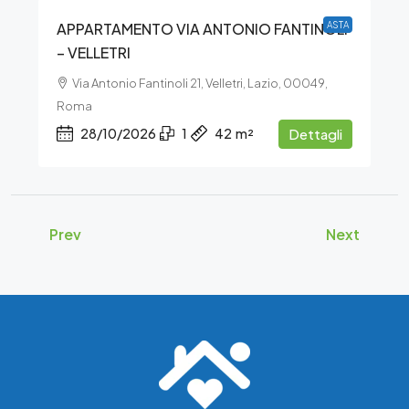
APPARTAMENTO VIA ANTONIO FANTINOLI
ASTA
– VELLETRI
Via Antonio Fantinoli 21, Velletri, Lazio, 00049,
Roma
28/10/2026
1
42
m²
Dettagli
Prev
Next