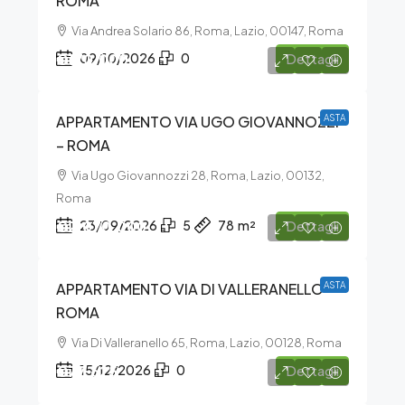
ROMA
Via Andrea Solario 86, Roma, Lazio, 00147, Roma
€170.000
09/10/2026
0
Dettagli
APPARTAMENTO VIA UGO GIOVANNOZZI
ASTA
– ROMA
Via Ugo Giovannozzi 28, Roma, Lazio, 00132,
Roma
€2.070.000
23/09/2026
5
78
m²
Dettagli
APPARTAMENTO VIA DI VALLERANELLO –
ASTA
ROMA
Via Di Valleranello 65, Roma, Lazio, 00128, Roma
€77.625
15/12/2026
0
Dettagli