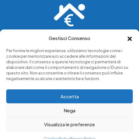
Gestisci Consenso
Vediamo soluzioni dove tu vedi problemi.
Per fornire le migliori esperienze, utilizziamo tecnologie come i
cookie per memorizzare e/o accedere alle informazioni del
Chi siamo
dispositivo. Il consenso a queste tecnologie ci permetterà di
elaborare dati come il comportamento di navigazione o ID unici su
Servizi di tutela legale
questo sito. Non acconsentire o ritirare il consenso può influire
Notizie e approfondimenti
negativamente su alcune caratteristiche e funzioni.
Richiedi una consulenza
Accetta
Nega
© 2025 - Copyright © Luffarelli Aste Immobiliari srl - P.IVA
14571101006 - Tutti i diritti riservati
Visualizza le preferenze
Immobiliare Luffarelli
Cookie Policy
Privacy Policy