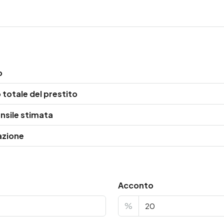
o
totale del prestito
nsile stimata
azione
Acconto
%