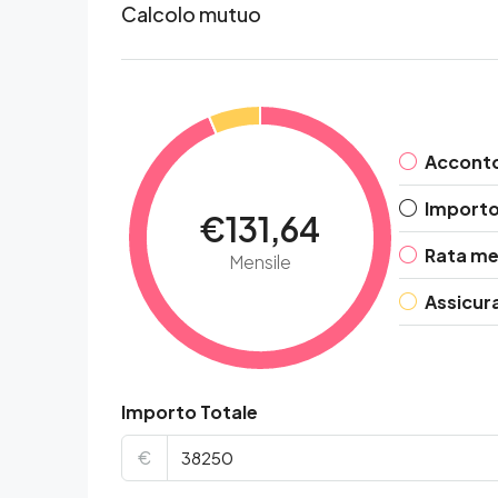
Calcolo mutuo
Accont
Importo 
€131,64
Rata me
Mensile
Assicur
Importo Totale
€