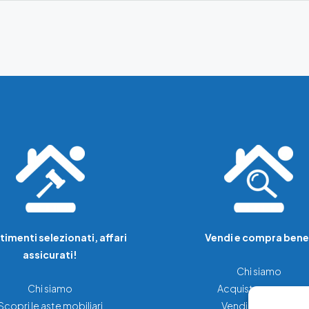
timenti selezionati, affari
Vendi e compra bene
assicurati!
Chi siamo
Chi siamo
Acquista una casa
Scopri le aste mobiliari
Vendi la tua casa