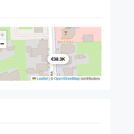
+
−
€38.3K
Leaflet
|
©
OpenStreetMap
contributors