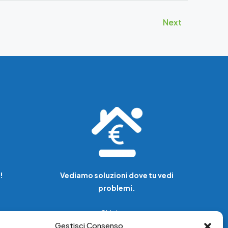
Next
!
Vediamo soluzioni dove tu vedi
problemi.
Chi siamo
Gestisci Consenso
Servizi di tutela legale