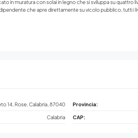
ato in muratura con solai in legno che si sviluppa su quattro liv
dipendente che apre direttamente su vicolo pubblico, tutti i live
eto 14, Rose, Calabria, 87040
Provincia:
Calabria
CAP: