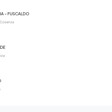
IA – FUSCALDO
, Cosenza
NDE
nza
O
a