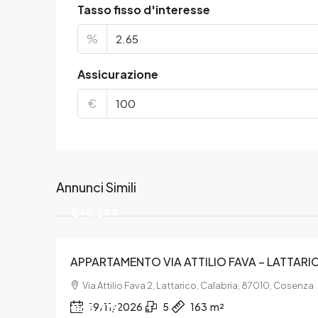
Tasso fisso d'interesse
%
Assicurazione
€
Annunci Simili
€14.394
APPARTAMENTO VIA ATTILIO FAVA – LATTARI
Via Attilio Fava 2, Lattarico, Calabria, 87010, Cosenza
€63.375
19/11/2026
5
163
m²