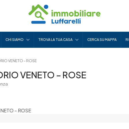
CHI SIAMO
TROVA LA TUA CASA
CERCA SU MAPPA
R
ORIO VENETO – ROSE
ORIO VENETO – ROSE
enza