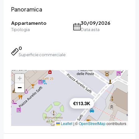
Panoramica
Appartamento
30/09/2026
Tipologia
Data asta
0
Superficie commerciale
+
−
€113.3K
Leaflet
|
©
OpenStreetMap
contributors