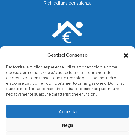
Richiedi una consulenza
Gestisci Consenso
Vediamo soluzioni dove tu vedi problemi.
Per fornire le migliori esperienze, utilizziamo tecnologie come i
cookie per memorizzare e/o accedere alle informazioni del
Chi siamo
dispositivo. Il consenso a queste tecnologie ci permetterà di
elaborare dati come il comportamento di navigazione o ID unici su
Servizi di tutela legale
questo sito. Non acconsentire o ritirare il consenso può influire
Notizie e approfondimenti
negativamente su alcune caratteristiche e funzioni.
Richiedi una consulenza
Accetta
Nega
© 2025 - Copyright © Luffarelli Aste Immobiliari srl - P.IVA