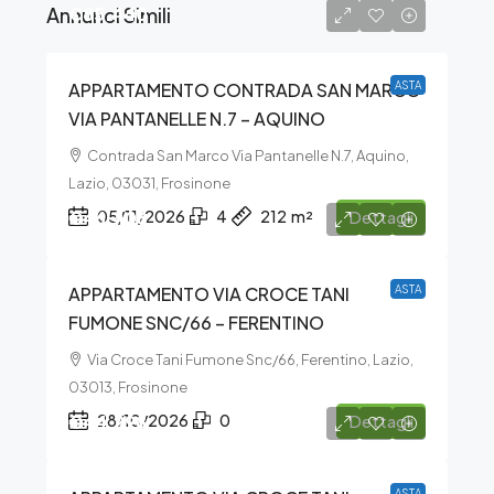
Annunci Simili
€85.440
APPARTAMENTO CONTRADA SAN MARCO
ASTA
VIA PANTANELLE N.7 – AQUINO
Contrada San Marco Via Pantanelle N.7, Aquino,
Lazio, 03031, Frosinone
€46.406
05/11/2026
4
212
m²
Dettagli
APPARTAMENTO VIA CROCE TANI
ASTA
FUMONE SNC/66 – FERENTINO
Via Croce Tani Fumone Snc/66, Ferentino, Lazio,
03013, Frosinone
€44.298
28/10/2026
0
Dettagli
ASTA