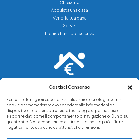
Chi siamo
Acquista una casa
Vendi la tua casa
Servizi
Richiedi una consulenza
Gestisci Consenso
Vediamo soluzioni dove tu vedi problemi.
Per fornire le migliori esperienze, utilizziamo tecnologie come i
cookie per memorizzare e/o accedere alle informazioni del
Chi siamo
dispositivo. Il consenso a queste tecnologie ci permetterà di
elaborare dati come il comportamento di navigazione o ID unici su
Servizi di tutela legale
questo sito. Non acconsentire o ritirare il consenso può influire
Notizie e approfondimenti
negativamente su alcune caratteristiche e funzioni.
Richiedi una consulenza