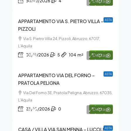
€31.153
30/10/2026
4
Dettagli
APPARTAMENTO VIA S. PIETRO VILLA –
ASTA
PIZZOLI
Via S. Pietro Villa 24, Pizzoli, Abruzzo, 67017,
L'Aquila
€18.352
03/11/2026
5
104
m²
Dettagli
APPARTAMENTO VIA DEL FORNO –
ASTA
PRATOLA PELIGNA
Via Del Forno 3E, Pratola Peligna, Abruzzo, 67035,
L'Aquila
€15.750
23/10/2026
0
Dettagli
CASA / VILLA VIA SAN MENNA – LUCOLI
ASTA