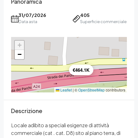
Panoramica
31/07/2026
405
Data asta
Superficie commerciale
+
−
€464.1K
Leaflet
|
©
OpenStreetMap
contributors
Descrizione
Locale adibito a speciali esigenze di attività
commerciale (cat . cat. D8) sito al piano terra, di