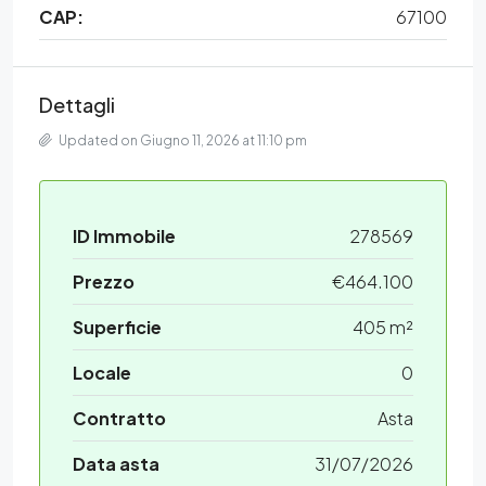
CAP:
67100
Dettagli
Updated on Giugno 11, 2026 at 11:10 pm
ID Immobile
278569
Prezzo
€464.100
Superficie
405 m²
Locale
0
Contratto
Asta
Data asta
31/07/2026