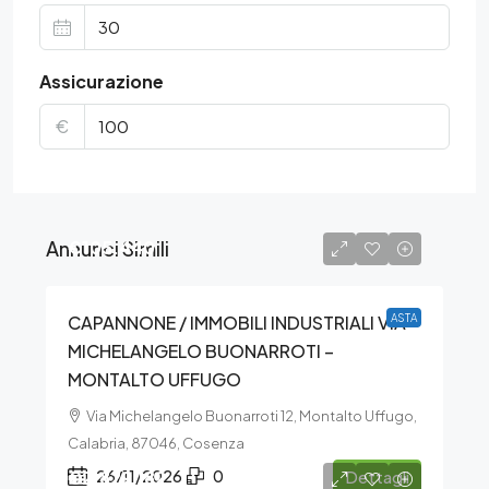
Assicurazione
€
Annunci Simili
€105.440
CAPANNONE / IMMOBILI INDUSTRIALI VIA
ASTA
MICHELANGELO BUONARROTI –
MONTALTO UFFUGO
Via Michelangelo Buonarroti 12, Montalto Uffugo,
Calabria, 87046, Cosenza
€2.829.182
26/11/2026
0
Dettagli