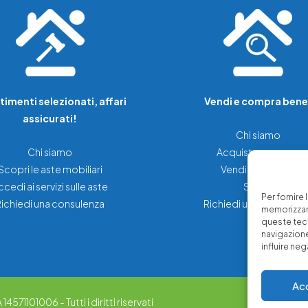
timenti selezionati, affari
Vendi e compra bene
assicurati!
Chi siamo
Chi siamo
Acquista una casa
Scopri le aste mobiliari
Vendi la tua casa
ccedi ai servizi sulle aste
Servizi
Per fornire
Richiedi una consulenza
Richiedi una consulenz
memorizzare
queste tec
navigazione
influire ne
Ac
4571101006 - Tutti i diritti riservati