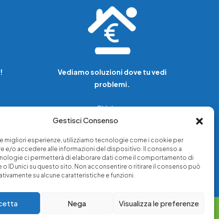
!
Vediamo soluzioni dove tu vedi
problemi.
Chi siamo
Gestisci Consenso
Servizi di tutela legale
Notizie e approfondimenti
 le migliori esperienze, utilizziamo tecnologie come i cookie per
a
Richiedi una consulenza
 e/o accedere alle informazioni del dispositivo. Il consenso a
nologie ci permetterà di elaborare dati come il comportamento di
 o ID unici su questo sito. Non acconsentire o ritirare il consenso può
gativamente su alcune caratteristiche e funzioni.
cetta
Nega
Visualizza le preferenze