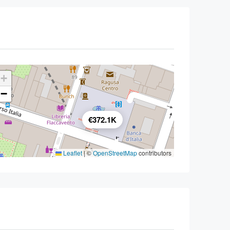
+
−
€372.1K
Leaflet
|
©
OpenStreetMap
contributors