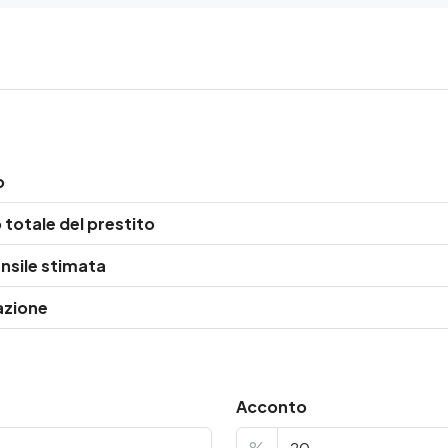
o
totale del prestito
nsile stimata
azione
Acconto
%