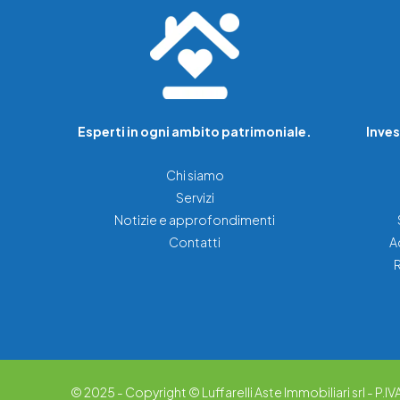
Esperti in ogni ambito patrimoniale.
Inves
Chi siamo
Servizi
Notizie e approfondimenti
Contatti
A
© 2025 - Copyright © Luffarelli Aste Immobiliari srl - P.IVA 1