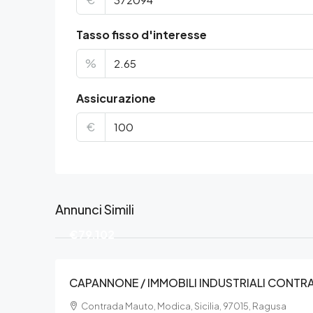
Tasso fisso d'interesse
%
Assicurazione
€
Annunci Simili
€79.102
CAPANNONE / IMMOBILI INDUSTRIALI CONT
Contrada Mauto, Modica, Sicilia, 97015, Ragusa