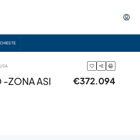
ICHIESTE
GUSA
 -ZONA ASI
€372.094