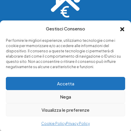
Gestisci Consenso
Vediamo soluzioni dove tu vedi problemi.
Per fornire le migliori esperienze, utilizziamo tecnologie come i
cookie per memorizzare e/o accedere alle informazioni del
Chi siamo
dispositivo. Il consenso a queste tecnologie ci permetterà di
elaborare dati come il comportamento di navigazione o ID unici su
Servizi di tutela legale
questo sito. Non acconsentire o ritirare il consenso può influire
Notizie e approfondimenti
negativamente su alcune caratteristiche e funzioni.
Richiedi una consulenza
Accetta
Nega
© 2025 - Copyright © Luffarelli Aste Immobiliari srl - P.IVA
14571101006 - Tutti i diritti riservati
Visualizza le preferenze
Immobiliare Luffarelli
Cookie Policy
Privacy Policy