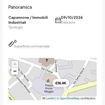
Panoramica
Capannone / Immobili
09/10/2026
Industriali
Data asta
Tipologia
0
Superficie commerciale
+
−
€36.4K
Leaflet
|
©
OpenStreetMap
contributors